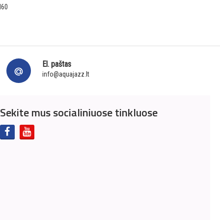
N60
El. paštas
info@aquajazz.lt
Sekite mus socialiniuose tinkluose