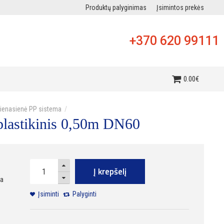
Produktų palyginimas
Įsimintos prekės
+370 620 99111
i
0
.
00
€
vienasienė PP sistema
lastikinis 0,50m DN60
Į krepšelį
ra
Įsiminti
Palyginti