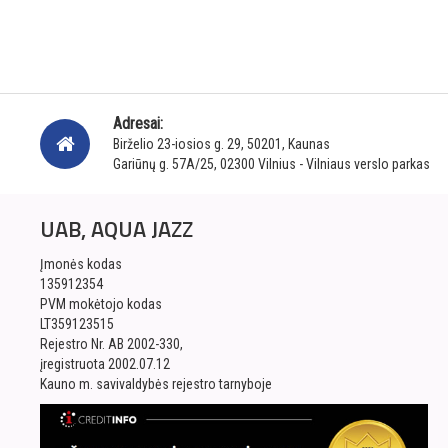
Adresai:
Birželio 23-iosios g. 29, 50201, Kaunas
Gariūnų g. 57A/25, 02300 Vilnius - Vilniaus verslo parkas
UAB, AQUA JAZZ
Įmonės kodas
135912354
PVM mokėtojo kodas
LT359123515
Rejestro Nr. AB 2002-330,
įregistruota 2002.07.12
Kauno m. savivaldybės rejestro tarnyboje