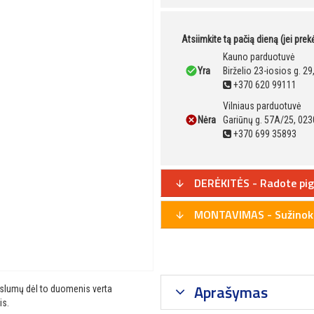
Atsiimkite tą pačią dieną (jei pre
Kauno parduotuvė
Yra
Birželio 23-iosios g. 2
+370 620 99111
Vilniaus parduotuvė
Nėra
Gariūnų g. 57A/25, 023
+370 699 35893
DERĖKITĖS - Radote pig
MONTAVIMAS - Sužinoki
Aprašymas
ikslumų dėl to duomenis verta
is.