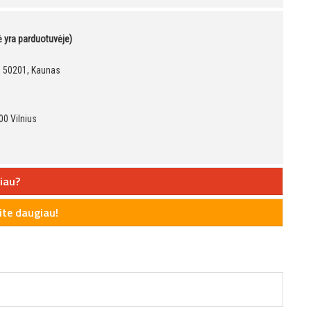
kė yra parduotuvėje)
9, 50201, Kaunas
00 Vilnius
iau?
te daugiau!