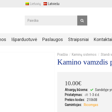
Lietuvių
Latviešu
nos
Išparduotuvė
Paslaugos
Straipsniai
Kontakta
Kaminų sistemos
Standi 
Kamino vamzdis p
10
.
00
€
Atsargų būsena:
Sandėlyje y
Pristatymas:
1-3 d.d.
Prekės kodas:
21060B
Gamintojas:
Ricomgas