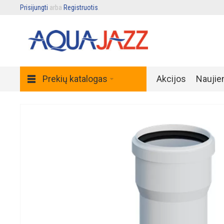
Prisijungti
arba
Registruotis
.
Prekių katalogas
Akcijos
Naujie