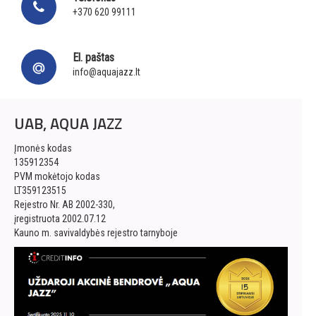
+370 620 99111
El. paštas
info@aquajazz.lt
UAB, AQUA JAZZ
Įmonės kodas
135912354
PVM mokėtojo kodas
LT359123515
Rejestro Nr. AB 2002-330,
įregistruota 2002.07.12
Kauno m. savivaldybės rejestro tarnyboje