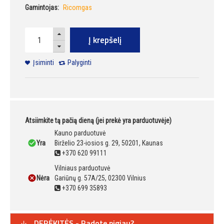
Gamintojas:
Ricomgas
Į krepšelį
Įsiminti
Palyginti
Atsiimkite tą pačią dieną (jei prekė yra parduotuvėje)
Kauno parduotuvė
Yra
Birželio 23-iosios g. 29, 50201, Kaunas
+370 620 99111
Vilniaus parduotuvė
Nėra
Gariūnų g. 57A/25, 02300 Vilnius
+370 699 35893
DERĖKITĖS - Radote pigiau?