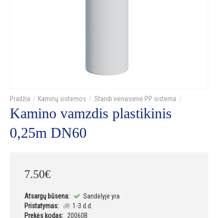
Kaminų sistemos
Standi vienasienė PP sistema
Kamino vamzdis plastikinis
0,25m DN60
7
.
50
€
Atsargų būsena:
Sandėlyje yra
Pristatymas:
1-3 d.d.
Prekės kodas:
20060B