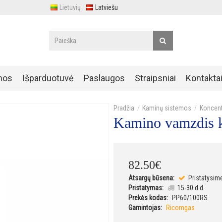
Lietuvių
Latviešu
nos
Išparduotuvė
Paslaugos
Straipsniai
Kontakta
Kaminų sistemos
Koncent
Kamino vamzdis k
82
.
50
€
Atsargų būsena:
Pristatysim
Pristatymas:
15-30 d.d.
Prekės kodas:
PP60/100RS
Gamintojas:
Ricomgas