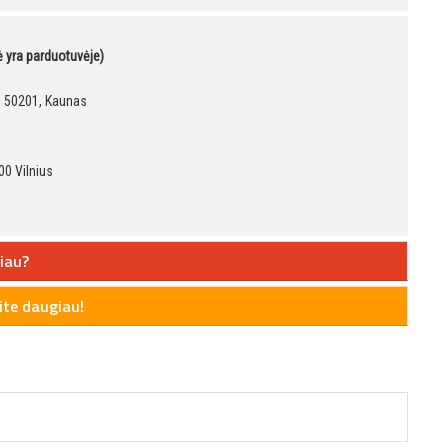
kė yra parduotuvėje)
9, 50201, Kaunas
00 Vilnius
iau?
te daugiau!