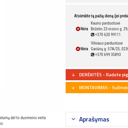
Atsiimkite tą pačią dieną (jei pre
Kauno parduotuvė
Nėra
Birželio 23-iosios g. 2
+370 620 99111
Vilniaus parduotuvė
Nėra
Gariūnų g. 57A/25, 023
+370 699 35893
DERĖKITĖS - Radote pig
MONTAVIMAS - Sužinoki
Aprašymas
ikslumų dėl to duomenis verta
is.