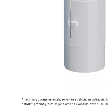
* Techninių duomenų lentelių reikšmėse gali būti nedidelių net
patikrinti produktų instrukcijose arba pasikonsultuokite su mum