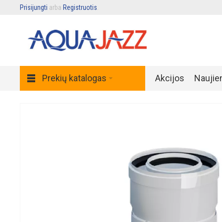
Prisijungti
arba
Registruotis
.
Prekių katalogas
Akcijos
Naujie