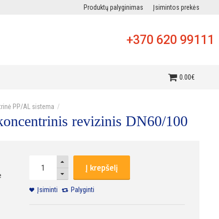
Produktų palyginimas
Įsimintos prekės
+370 620 99111
i
0
.
00
€
rinė PP/AL sistema
oncentrinis revizinis DN60/100
Į krepšelį
e
Įsiminti
Palyginti