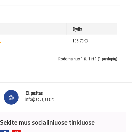
Dydis
195.73KB
L
Rodoma nuo 1 iki 1 iš 1 (1 puslapių)
El. paštas
info@aquajazz.lt
Sekite mus socialiniuose tinkluose