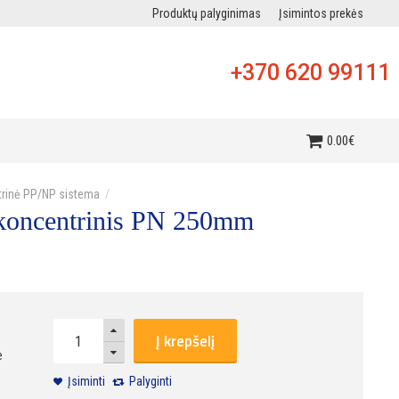
Produktų palyginimas
Įsimintos prekės
+370 620 99111
i
0
.
00
€
rinė PP/NP sistema
koncentrinis PN 250mm
Į krepšelį
e
Įsiminti
Palyginti