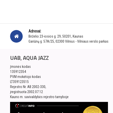
Adresai:
Birželio 23-iosios g. 29, 50201, Kaunas
Gariūnų g. 57A/25, 02300 Vilnius - Vilniaus verslo parkas
UAB, AQUA JAZZ
Įmonės kodas
135912354
PVM mokėtojo kodas
LT359123515
Rejestro Nr. AB 2002-330,
įregistruota 2002.07.12
Kauno m. savivaldybės rejestro tarnyboje