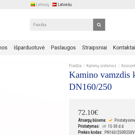
Lietuvių
Latviešu
nos
Išparduotuvė
Paslaugos
Straipsniai
Kontakta
Kaminų sistemos
Koncent
Kamino vamzdis 
DN160/250
72
.
10
€
Atsargų būsena:
Pristatysim
Pristatymas:
15-30 d.d.
Prekės kodas:
PN160/250R250V