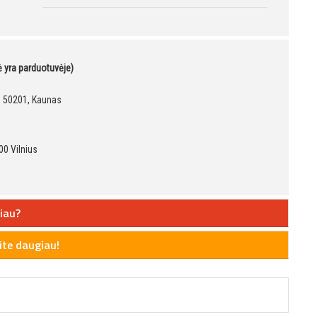
kė yra parduotuvėje)
9, 50201, Kaunas
00 Vilnius
iau?
te daugiau!