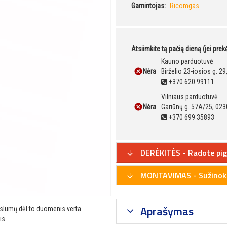
Gamintojas:
Ricomgas
Atsiimkite tą pačią dieną (jei pre
Kauno parduotuvė
Nėra
Birželio 23-iosios g. 2
+370 620 99111
Vilniaus parduotuvė
Nėra
Gariūnų g. 57A/25, 023
+370 699 35893
DERĖKITĖS - Radote pig
MONTAVIMAS - Sužinoki
Aprašymas
ikslumų dėl to duomenis verta
is.