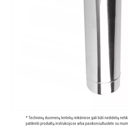
* Techninių duomenų lentelių reikšmėse gali būti nedidelių net
patikrinti produktų instrukcijose arba pasikonsultuokite su mum