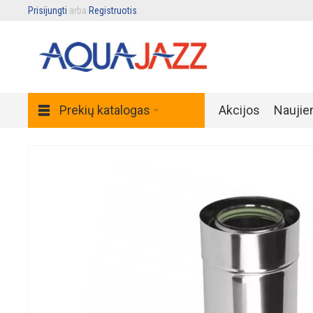
Prisijungti
arba
Registruotis
.
Prekių katalogas
Akcijos
Naujie