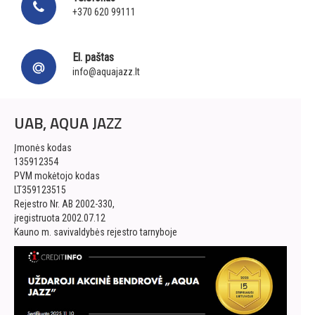
+370 620 99111
El. paštas
info@aquajazz.lt
UAB, AQUA JAZZ
Įmonės kodas
135912354
PVM mokėtojo kodas
LT359123515
Rejestro Nr. AB 2002-330,
įregistruota 2002.07.12
Kauno m. savivaldybės rejestro tarnyboje