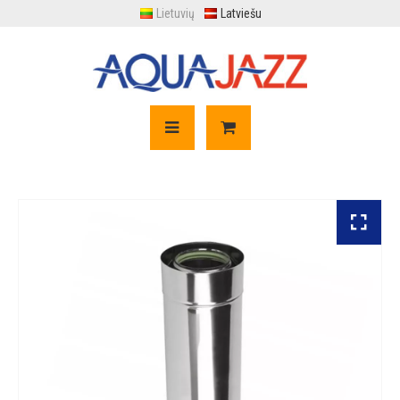
Lietuvių
Latviešu