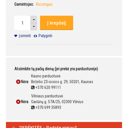
Gamintojas:
Ricomgas
Į krepšelį
Įsiminti
Palyginti
Atsiimkite tą pačią dieną (jei prekė yra parduotuvėje)
Kauno parduotuvė
Nėra
Birželio 23-iosios g. 29, 50201, Kaunas
+370 620 99111
Vilniaus parduotuvė
Nėra
Gariūnų g. 57A/25, 02300 Vilnius
+370 699 35893
DERĖKITĖS - Radote pigiau?