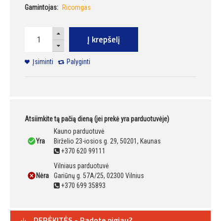
Gamintojas:
Ricomgas
Į krepšelį
Įsiminti
Palyginti
Atsiimkite tą pačią dieną (jei prekė yra parduotuvėje)
Kauno parduotuvė
Yra
Birželio 23-iosios g. 29, 50201, Kaunas
+370 620 99111
Vilniaus parduotuvė
Nėra
Gariūnų g. 57A/25, 02300 Vilnius
+370 699 35893
DERĖKITĖS - Radote pigiau?