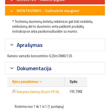
MONTAVIMAS - Sužinokite daugiau!
* Techninių duomenų lentelių reikšmėse gali būti nedidelių
netikslumų dėl to duomenis verta patikrinti produktų
instrukcijose arba pasikonsultuokite su mumis.
Aprašymas
Kamino vamzdis koncentrinis 0,25m DN80/125
Dokumentacija
Bylos pavadinimas
Dydis
195.73KB
Kainynas kaminų Ricom PP/AL
Rodoma nuo 1 iki 1 iš 1 (1 puslapių)