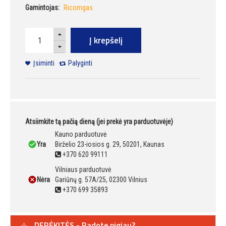
Gamintojas:
Ricomgas
Į krepšelį
Įsiminti
Palyginti
Atsiimkite tą pačią dieną (jei prekė yra parduotuvėje)
Kauno parduotuvė
Yra
Birželio 23-iosios g. 29, 50201, Kaunas
+370 620 99111
Vilniaus parduotuvė
Nėra
Gariūnų g. 57A/25, 02300 Vilnius
+370 699 35893
DERĖKITĖS - Radote pigiau?