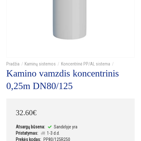
Kaminų sistemos
Koncentrinė PP/AL sistema
Kamino vamzdis koncentrinis
0,25m DN80/125
32
.
60
€
Atsargų būsena:
Sandėlyje yra
Pristatymas:
1-3 d.d.
Prekės kodas:
PP80/125R250