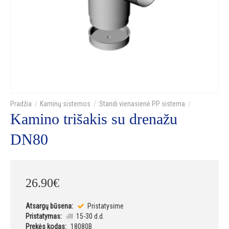
Kaminų sistemos
Standi vienasienė PP sistema
Kamino trišakis su drenažu
DN80
26
.
90
€
Atsargų būsena:
Pristatysime
Pristatymas:
15-30 d.d.
Prekės kodas:
18080B