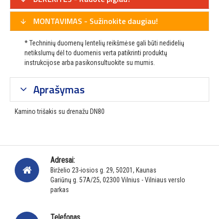
MONTAVIMAS - Sužinokite daugiau!
* Techninių duomenų lentelių reikšmėse gali būti nedidelių
netikslumų dėl to duomenis verta patikrinti produktų
instrukcijose arba pasikonsultuokite su mumis.
Aprašymas
Kamino trišakis su drenažu DN80
Adresai:
Birželio 23-iosios g. 29, 50201, Kaunas
Gariūnų g. 57A/25, 02300 Vilnius - Vilniaus verslo
parkas
Telefonas