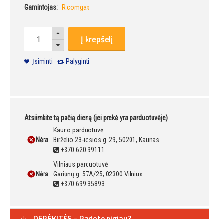
Gamintojas:
Ricomgas
Į krepšelį
Įsiminti
Palyginti
Atsiimkite tą pačią dieną (jei prekė yra parduotuvėje)
Kauno parduotuvė
Nėra
Birželio 23-iosios g. 29, 50201, Kaunas
+370 620 99111
Vilniaus parduotuvė
Nėra
Gariūnų g. 57A/25, 02300 Vilnius
+370 699 35893
DERĖKITĖS - Radote pigiau?