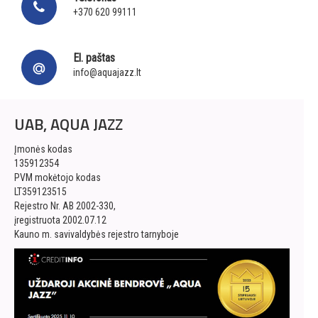
+370 620 99111
El. paštas
info@aquajazz.lt
UAB, AQUA JAZZ
Įmonės kodas
135912354
PVM mokėtojo kodas
LT359123515
Rejestro Nr. AB 2002-330,
įregistruota 2002.07.12
Kauno m. savivaldybės rejestro tarnyboje