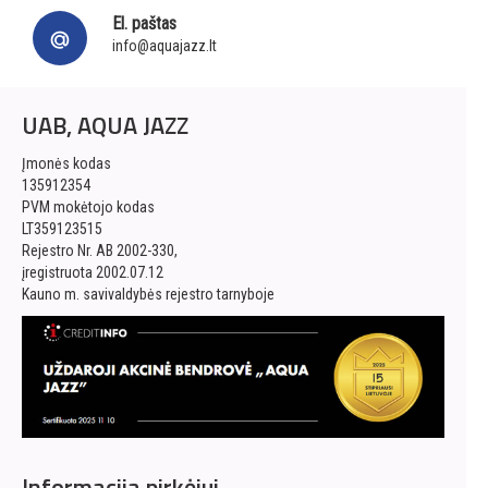
El. paštas
info@aquajazz.lt
UAB, AQUA JAZZ
Įmonės kodas
135912354
PVM mokėtojo kodas
LT359123515
Rejestro Nr. AB 2002-330,
įregistruota 2002.07.12
Kauno m. savivaldybės rejestro tarnyboje
Informacija pirkėjui