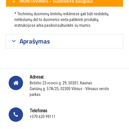
MONTAVIMAS - Sužinokite daugiau!
* Techninių duomenų lentelių reikšmėse gali būti nedidelių
netikslumų dėl to duomenis verta patikrinti produktų
instrukcijose arba pasikonsultuokite su mumis.
Aprašymas
Adresai:
Birželio 23-iosios g. 29, 50201, Kaunas
Gariūnų g. 57A/25, 02300 Vilnius - Vilniaus verslo
parkas
Telefonas
+370 620 99111