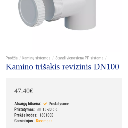
Kaminų sistemos
Standi vienasienė PP sistema
Kamino trišakis revizinis DN100
47
.
40
€
Atsargų būsena:
Pristatysime
Pristatymas:
15-30 d.d.
Prekės kodas:
160100B
Gamintojas:
Ricomgas