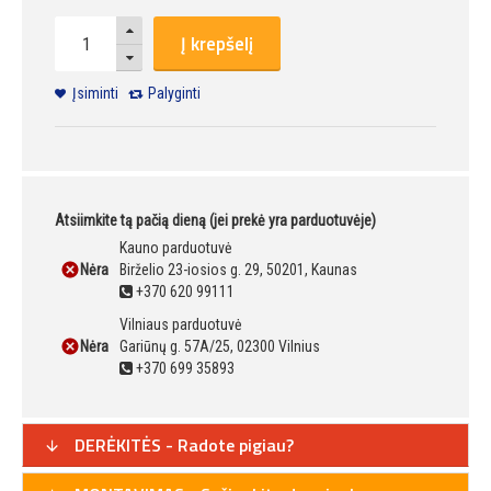
Į krepšelį
Įsiminti
Palyginti
Atsiimkite tą pačią dieną (jei prekė yra parduotuvėje)
Kauno parduotuvė
Nėra
Birželio 23-iosios g. 29, 50201, Kaunas
+370 620 99111
Vilniaus parduotuvė
Nėra
Gariūnų g. 57A/25, 02300 Vilnius
+370 699 35893
DERĖKITĖS - Radote pigiau?