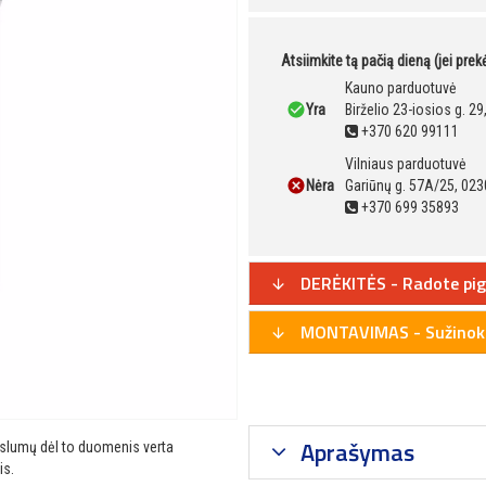
Atsiimkite tą pačią dieną (jei pre
Kauno parduotuvė
Yra
Birželio 23-iosios g. 2
+370 620 99111
Vilniaus parduotuvė
Nėra
Gariūnų g. 57A/25, 023
+370 699 35893
DERĖKITĖS - Radote pig
MONTAVIMAS - Sužinoki
Aprašymas
ikslumų dėl to duomenis verta
is.