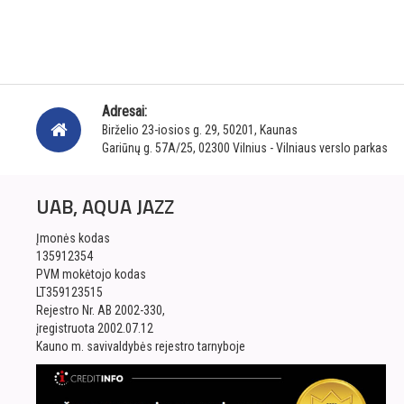
Adresai:
Birželio 23-iosios g. 29, 50201, Kaunas
Gariūnų g. 57A/25, 02300 Vilnius - Vilniaus verslo parkas
UAB, AQUA JAZZ
Įmonės kodas
135912354
PVM mokėtojo kodas
LT359123515
Rejestro Nr. AB 2002-330,
įregistruota 2002.07.12
Kauno m. savivaldybės rejestro tarnyboje