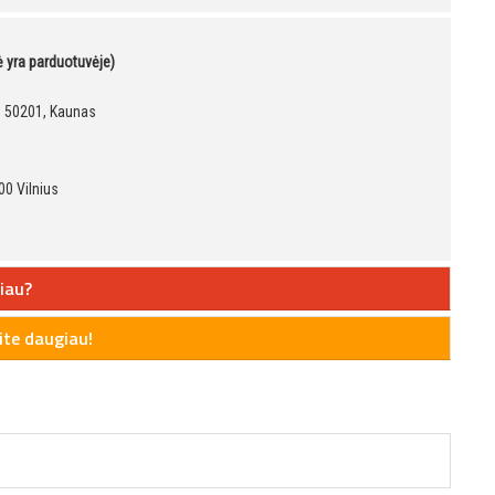
kė yra parduotuvėje)
9, 50201, Kaunas
00 Vilnius
iau?
te daugiau!