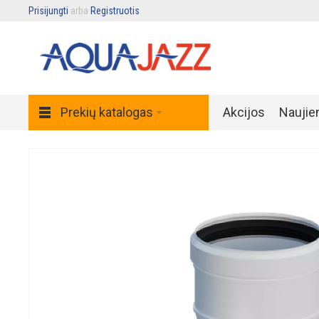
Prisijungti
arba
Registruotis
.
Prekių katalogas
Akcijos
Naujie