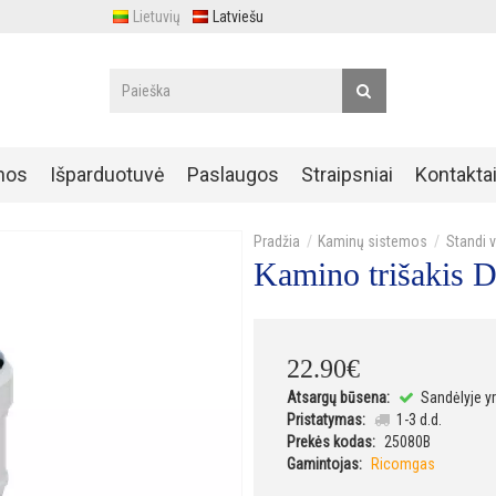
Lietuvių
Latviešu
nos
Išparduotuvė
Paslaugos
Straipsniai
Kontakta
Kaminų sistemos
Standi 
Kamino trišakis 
22
.
90
€
Atsargų būsena:
Sandėlyje y
Pristatymas:
1-3 d.d.
Prekės kodas:
25080B
Gamintojas:
Ricomgas