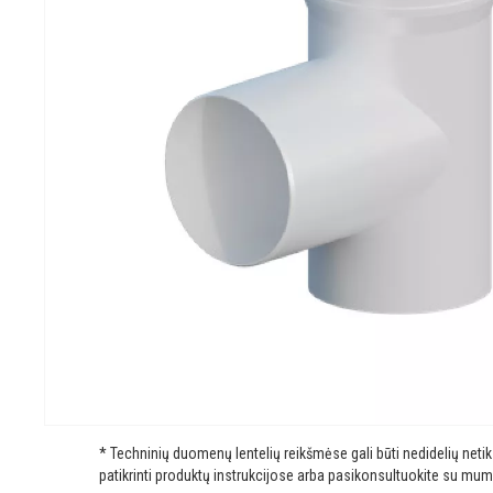
* Techninių duomenų lentelių reikšmėse gali būti nedidelių net
patikrinti produktų instrukcijose arba pasikonsultuokite su mum