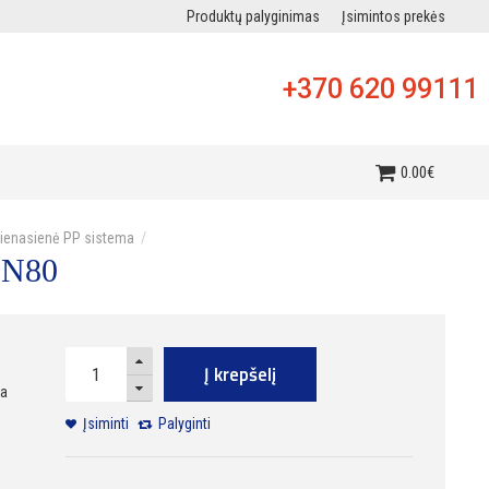
Produktų palyginimas
Įsimintos prekės
+370 620 99111
i
0
.
00
€
vienasienė PP sistema
DN80
Į krepšelį
ra
Įsiminti
Palyginti