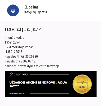
El. paštas
info@aquajazz.lt
UAB, AQUA JAZZ
Įmonės kodas
135912354
PVM mokėtojo kodas
LT359123515
Rejestro Nr. AB 2002-330,
įregistruota 2002.07.12
Kauno m. savivaldybės rejestro tarnyboje