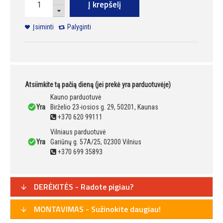
Į krepšelį
Įsiminti
Palyginti
Atsiimkite tą pačią dieną (jei prekė yra parduotuvėje)
Kauno parduotuvė
Yra
Birželio 23-iosios g. 29, 50201, Kaunas
+370 620 99111
Vilniaus parduotuvė
Yra
Gariūnų g. 57A/25, 02300 Vilnius
+370 699 35893
DERĖKITĖS - Radote pigiau?
MONTAVIMAS - Sužinokite daugiau!