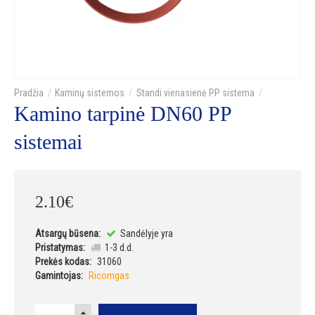
Kaminų sistemos
Standi vienasienė PP sistema
Kamino tarpinė DN60 PP
sistemai
2
.
10
€
Atsargų būsena:
Sandėlyje yra
Pristatymas:
1-3 d.d.
Prekės kodas:
31060
Gamintojas:
Ricomgas