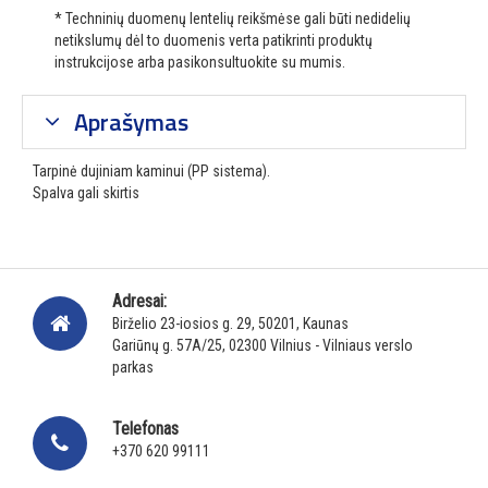
* Techninių duomenų lentelių reikšmėse gali būti nedidelių
netikslumų dėl to duomenis verta patikrinti produktų
instrukcijose arba pasikonsultuokite su mumis.
Aprašymas
Tarpinė dujiniam kaminui (PP sistema).
Spalva gali skirtis
Adresai:
Birželio 23-iosios g. 29, 50201, Kaunas
Gariūnų g. 57A/25, 02300 Vilnius - Vilniaus verslo
parkas
Telefonas
+370 620 99111