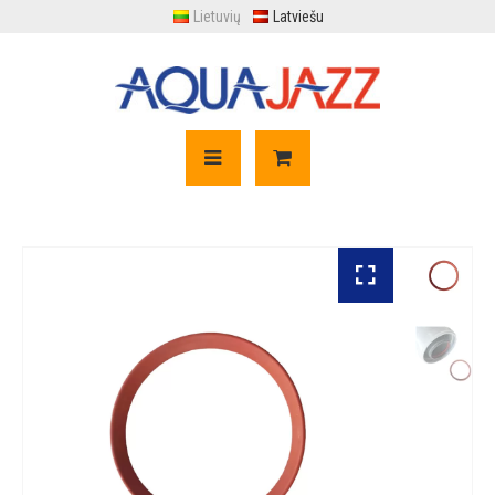
Lietuvių
Latviešu