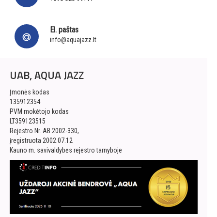
El. paštas
info@aquajazz.lt
UAB, AQUA JAZZ
Įmonės kodas
135912354
PVM mokėtojo kodas
LT359123515
Rejestro Nr. AB 2002-330,
įregistruota 2002.07.12
Kauno m. savivaldybės rejestro tarnyboje