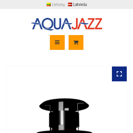
Lietuvių
Latviešu