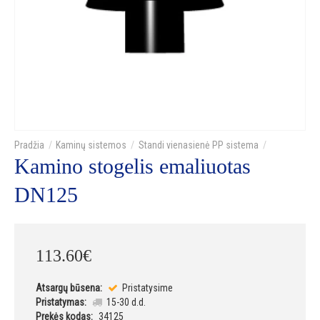
Kaminų sistemos
Standi vienasienė PP sistema
Kamino stogelis emaliuotas
DN125
113
.
60
€
Atsargų būsena:
Pristatysime
Pristatymas:
15-30 d.d.
Prekės kodas:
34125