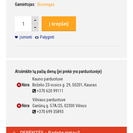
Gamintojas:
Ricomgas
Į krepšelį
Įsiminti
Palyginti
Atsiimkite tą pačią dieną (jei prekė yra parduotuvėje)
Kauno parduotuvė
Nėra
Birželio 23-iosios g. 29, 50201, Kaunas
+370 620 99111
Vilniaus parduotuvė
Nėra
Gariūnų g. 57A/25, 02300 Vilnius
+370 699 35893
DERĖKITĖS - Radote pigiau?