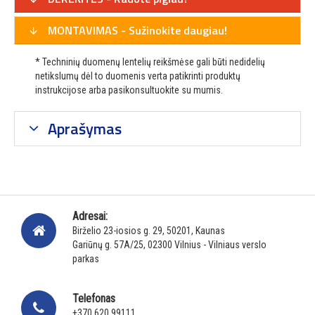
MONTAVIMAS - Sužinokite daugiau!
* Techninių duomenų lentelių reikšmėse gali būti nedidelių
netikslumų dėl to duomenis verta patikrinti produktų
instrukcijose arba pasikonsultuokite su mumis.
Aprašymas
Adresai:
Birželio 23-iosios g. 29, 50201, Kaunas
Gariūnų g. 57A/25, 02300 Vilnius - Vilniaus verslo
parkas
Telefonas
+370 620 99111