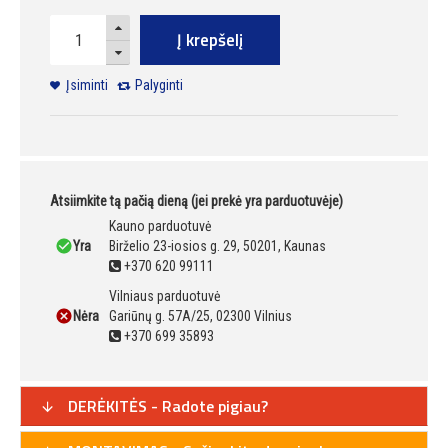
Į krepšelį
Įsiminti
Palyginti
Atsiimkite tą pačią dieną (jei prekė yra parduotuvėje)
Kauno parduotuvė
Yra
Birželio 23-iosios g. 29, 50201, Kaunas
+370 620 99111
Vilniaus parduotuvė
Nėra
Gariūnų g. 57A/25, 02300 Vilnius
+370 699 35893
DERĖKITĖS - Radote pigiau?