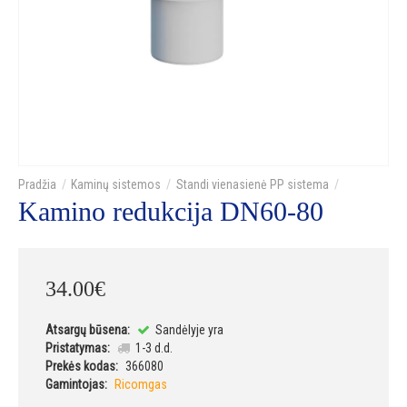
Kaminų sistemos
Standi vienasienė PP sistema
Kamino redukcija DN60-80
34
.
00
€
Atsargų būsena:
Sandėlyje yra
Pristatymas:
1-3 d.d.
Prekės kodas:
366080
Gamintojas:
Ricomgas