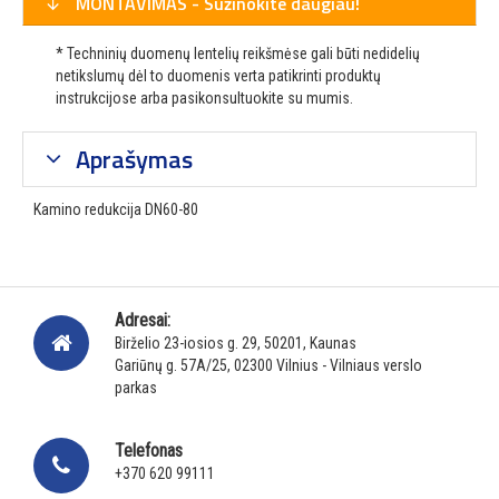
MONTAVIMAS - Sužinokite daugiau!
* Techninių duomenų lentelių reikšmėse gali būti nedidelių
netikslumų dėl to duomenis verta patikrinti produktų
instrukcijose arba pasikonsultuokite su mumis.
Aprašymas
Kamino redukcija DN60-80
Adresai:
Birželio 23-iosios g. 29, 50201, Kaunas
Gariūnų g. 57A/25, 02300 Vilnius - Vilniaus verslo
parkas
Telefonas
+370 620 99111