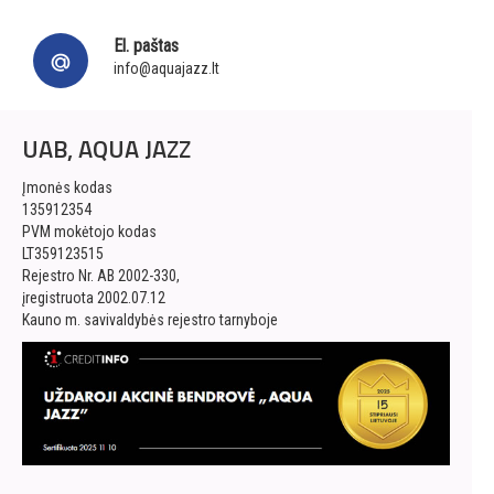
El. paštas
info@aquajazz.lt
UAB, AQUA JAZZ
Įmonės kodas
135912354
PVM mokėtojo kodas
LT359123515
Rejestro Nr. AB 2002-330,
įregistruota 2002.07.12
Kauno m. savivaldybės rejestro tarnyboje