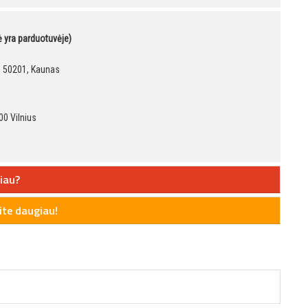
kė yra parduotuvėje)
9, 50201, Kaunas
00 Vilnius
iau?
te daugiau!