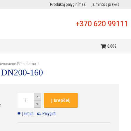
Produktų palyginimas
Įsimintos prekės
+370 620 99111
i
0
.
00
€
vienasienė PP sistema
a DN200-160
Į krepšelį
e
Įsiminti
Palyginti