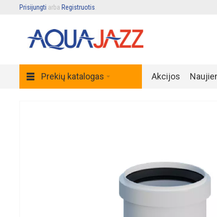
Prisijungti
arba
Registruotis
.
Prekių katalogas
Akcijos
Naujie