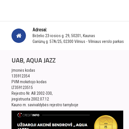
Adresai:
Birželio 23-iosios g. 29, 50201, Kaunas
Gariūnų g. 57A/25, 02300 Vilnius - Vilniaus verslo parkas
UAB, AQUA JAZZ
Įmonės kodas
135912354
PVM mokėtojo kodas
LT359123515
Rejestro Nr. AB 2002-330,
įregistruota 2002.07.12
Kauno m. savivaldybės rejestro tarnyboje