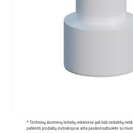
* Techninių duomenų lentelių reikšmėse gali būti nedidelių net
patikrinti produktų instrukcijose arba pasikonsultuokite su mum