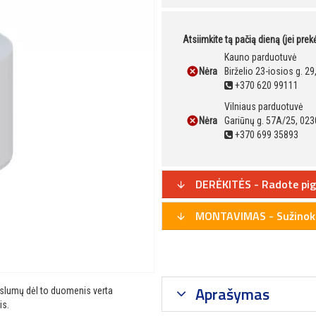
Atsiimkite tą pačią dieną (jei pre
Kauno parduotuvė
Nėra
Birželio 23-iosios g. 2
+370 620 99111
Vilniaus parduotuvė
Nėra
Gariūnų g. 57A/25, 023
+370 699 35893
DERĖKITĖS - Radote pig
MONTAVIMAS - Sužinoki
Aprašymas
ikslumų dėl to duomenis verta
is.