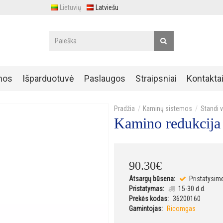
Lietuvių
Latviešu
nos
Išparduotuvė
Paslaugos
Straipsniai
Kontakta
Kaminų sistemos
Standi 
Kamino redukcij
90
.
30
€
Atsargų būsena:
Pristatysim
Pristatymas:
15-30 d.d.
Prekės kodas:
36200160
Gamintojas:
Ricomgas