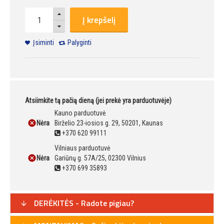
Į krepšelį
Įsiminti
Palyginti
Atsiimkite tą pačią dieną (jei prekė yra parduotuvėje)
Kauno parduotuvė
Nėra
Birželio 23-iosios g. 29, 50201, Kaunas
+370 620 99111
Vilniaus parduotuvė
Nėra
Gariūnų g. 57A/25, 02300 Vilnius
+370 699 35893
DERĖKITĖS - Radote pigiau?