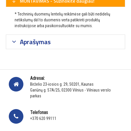
MONTAVIMAS - Sužinokite daugiau!
* Techninių duomenų lentelių reikšmėse gali būti nedidelių
netikslumų dėl to duomenis verta patikrinti produktų
instrukcijose arba pasikonsultuokite su mumis.
Aprašymas
Adresai:
Birželio 23-iosios g. 29, 50201, Kaunas
Gariūnų g. 57A/25, 02300 Vilnius - Vilniaus verslo
parkas
Telefonas
+370 620 99111