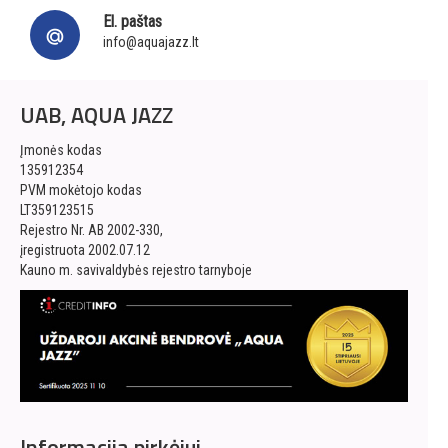
El. paštas
info@aquajazz.lt
UAB, AQUA JAZZ
Įmonės kodas
135912354
PVM mokėtojo kodas
LT359123515
Rejestro Nr. AB 2002-330,
įregistruota 2002.07.12
Kauno m. savivaldybės rejestro tarnyboje
Informacija pirkėjui