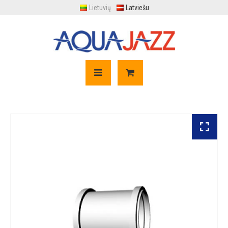
Lietuvių
Latviešu