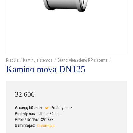
Kaminų sistemos
Standi vienasienė PP sistema
Kamino mova DN125
32
.
60
€
Atsargų būsena:
Pristatysime
Pristatymas:
15-30 d.d.
Prekės kodas:
39125B
Gamintojas:
Ricomgas