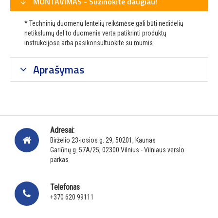
MONTAVIMAS - Sužinokite daugiau!
* Techninių duomenų lentelių reikšmėse gali būti nedidelių
netikslumų dėl to duomenis verta patikrinti produktų
instrukcijose arba pasikonsultuokite su mumis.
Aprašymas
Adresai:
Birželio 23-iosios g. 29, 50201, Kaunas
Gariūnų g. 57A/25, 02300 Vilnius - Vilniaus verslo
parkas
Telefonas
+370 620 99111