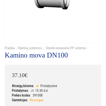
Kaminų sistemos
Standi vienasienė PP sistema
Kamino mova DN100
37
.
10
€
Atsargų būsena:
Pristatysime
Pristatymas:
15-30 d.d.
Prekės kodas:
39100B
Gamintojas:
Ricomgas