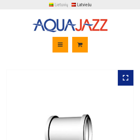
Lietuvių
Latviešu