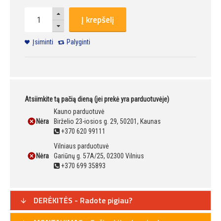
Į krepšelį
Įsiminti
Palyginti
Atsiimkite tą pačią dieną (jei prekė yra parduotuvėje)
Kauno parduotuvė
Nėra
Birželio 23-iosios g. 29, 50201, Kaunas
+370 620 99111
Vilniaus parduotuvė
Nėra
Gariūnų g. 57A/25, 02300 Vilnius
+370 699 35893
DERĖKITĖS - Radote pigiau?