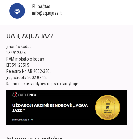
El. paštas
info@aquajazz.lt
UAB, AQUA JAZZ
Įmonės kodas
135912354
PVM mokėtojo kodas
LT359123515
Rejestro Nr. AB 2002-330,
įregistruota 2002.07.12
Kauno m. savivaldybės rejestro tarnyboje
Informacija pirkėjui