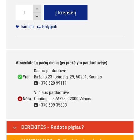
Į krepšelį
Įsiminti
Palyginti
Atsiimkite tą pačią dieną (jei prekė yra parduotuvėje)
Kauno parduotuvė
Yra
Birželio 23-iosios g. 29, 50201, Kaunas
+370 620 99111
Vilniaus parduotuvė
Nėra
Gariūnų g. 57A/25, 02300 Vilnius
+370 699 35893
DERĖKITĖS - Radote pigiau?