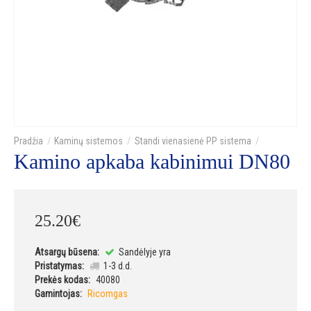
Kaminų sistemos
Standi vienasienė PP sistema
Kamino apkaba kabinimui DN80
25
.
20
€
Atsargų būsena:
Sandėlyje yra
Pristatymas:
1-3 d.d.
Prekės kodas:
40080
Gamintojas:
Ricomgas