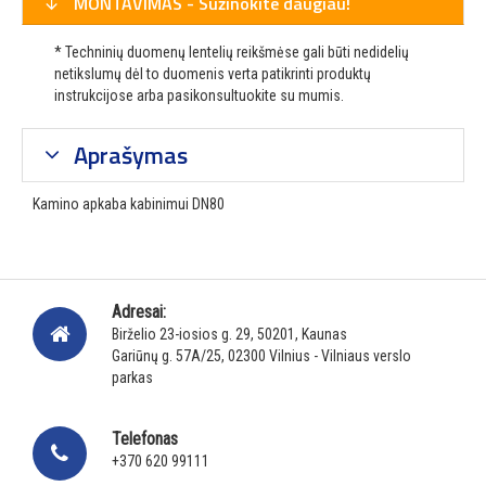
MONTAVIMAS - Sužinokite daugiau!
* Techninių duomenų lentelių reikšmėse gali būti nedidelių
netikslumų dėl to duomenis verta patikrinti produktų
instrukcijose arba pasikonsultuokite su mumis.
Aprašymas
Kamino apkaba kabinimui DN80
Adresai:
Birželio 23-iosios g. 29, 50201, Kaunas
Gariūnų g. 57A/25, 02300 Vilnius - Vilniaus verslo
parkas
Telefonas
+370 620 99111