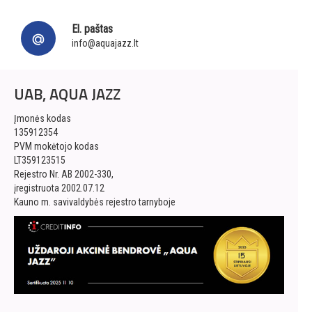
El. paštas
info@aquajazz.lt
UAB, AQUA JAZZ
Įmonės kodas
135912354
PVM mokėtojo kodas
LT359123515
Rejestro Nr. AB 2002-330,
įregistruota 2002.07.12
Kauno m. savivaldybės rejestro tarnyboje