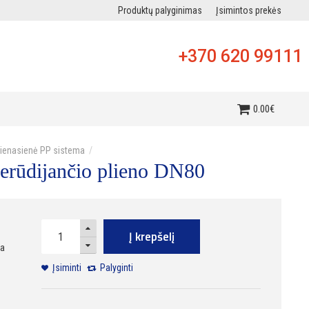
Produktų palyginimas
Įsimintos prekės
+370 620 99111
i
0
.
00
€
vienasienė PP sistema
nerūdijančio plieno DN80
Į krepšelį
ra
Įsiminti
Palyginti