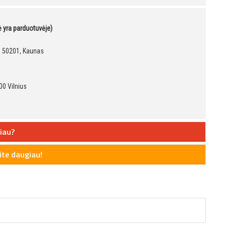
kė yra parduotuvėje)
9, 50201, Kaunas
00 Vilnius
iau?
te daugiau!