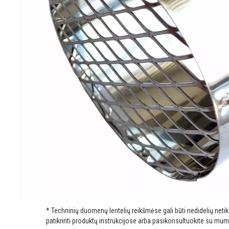
* Techninių duomenų lentelių reikšmėse gali būti nedidelių net
patikrinti produktų instrukcijose arba pasikonsultuokite su mum