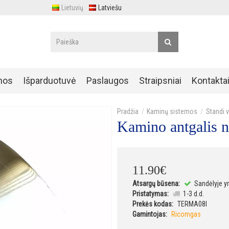
Lietuvių
Latviešu
nos
Išparduotuvė
Paslaugos
Straipsniai
Kontakta
Kaminų sistemos
Standi 
Kamino antgalis 
11
.
90
€
Atsargų būsena:
Sandėlyje y
Pristatymas:
1-3 d.d.
Prekės kodas:
TERMA08I
Gamintojas:
Ricomgas