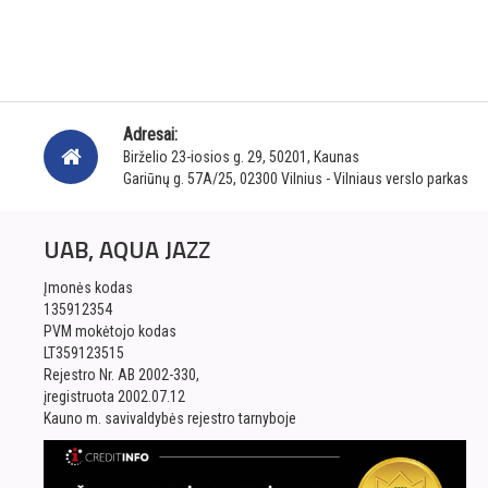
Adresai:
Birželio 23-iosios g. 29, 50201, Kaunas
Gariūnų g. 57A/25, 02300 Vilnius - Vilniaus verslo parkas
UAB, AQUA JAZZ
Įmonės kodas
135912354
PVM mokėtojo kodas
LT359123515
Rejestro Nr. AB 2002-330,
įregistruota 2002.07.12
Kauno m. savivaldybės rejestro tarnyboje