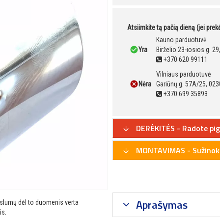
Atsiimkite tą pačią dieną (jei pre
Kauno parduotuvė
Yra
Birželio 23-iosios g. 2
+370 620 99111
Vilniaus parduotuvė
Nėra
Gariūnų g. 57A/25, 023
+370 699 35893
DERĖKITĖS - Radote pig
MONTAVIMAS - Sužinoki
Aprašymas
ikslumų dėl to duomenis verta
is.