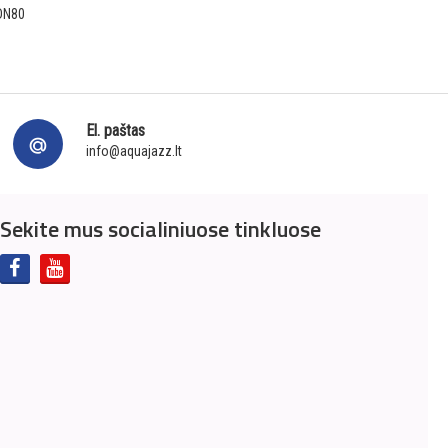
 DN80
El. paštas
info@aquajazz.lt
Sekite mus socialiniuose tinkluose