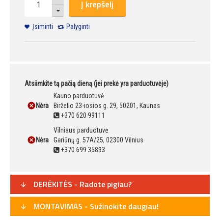
Į krepšelį
Įsiminti
Palyginti
Atsiimkite tą pačią dieną (jei prekė yra parduotuvėje)
Kauno parduotuvė
Nėra
Birželio 23-iosios g. 29, 50201, Kaunas
+370 620 99111
Vilniaus parduotuvė
Nėra
Gariūnų g. 57A/25, 02300 Vilnius
+370 699 35893
DERĖKITĖS - Radote pigiau?
MONTAVIMAS - Sužinokite daugiau!