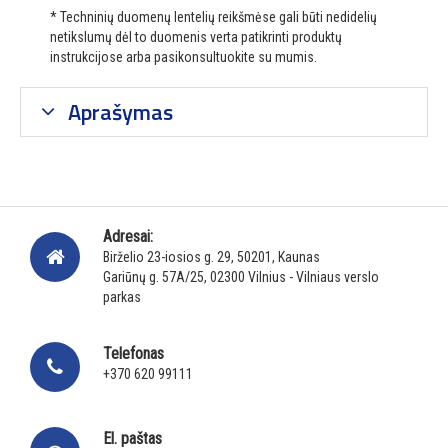
* Techninių duomenų lentelių reikšmėse gali būti nedidelių
netikslumų dėl to duomenis verta patikrinti produktų
instrukcijose arba pasikonsultuokite su mumis.
Aprašymas
Adresai:
Birželio 23-iosios g. 29, 50201, Kaunas
Gariūnų g. 57A/25, 02300 Vilnius - Vilniaus verslo
parkas
Telefonas
+370 620 99111
El. paštas