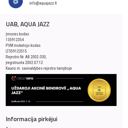
info@aquajazz.lt
UAB, AQUA JAZZ
Įmonės kodas
135912354
PVM mokėtojo kodas
LT359123515
Rejestro Nr. AB 2002-330,
įregistruota 2002.07.12
Kauno m. savivaldybės rejestro tarnyboje
Informacija pirkėjui