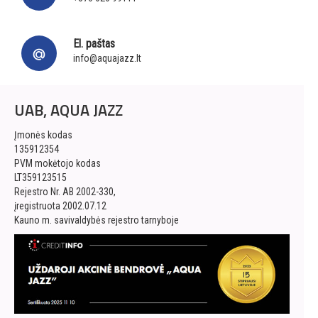
El. paštas
info@aquajazz.lt
UAB, AQUA JAZZ
Įmonės kodas
135912354
PVM mokėtojo kodas
LT359123515
Rejestro Nr. AB 2002-330,
įregistruota 2002.07.12
Kauno m. savivaldybės rejestro tarnyboje