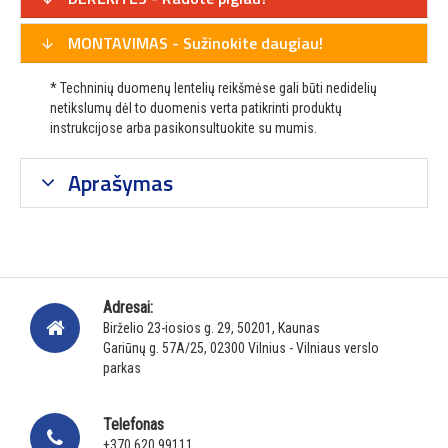
MONTAVIMAS - Sužinokite daugiau!
* Techninių duomenų lentelių reikšmėse gali būti nedidelių
netikslumų dėl to duomenis verta patikrinti produktų
instrukcijose arba pasikonsultuokite su mumis.
Aprašymas
Adresai:
Birželio 23-iosios g. 29, 50201, Kaunas
Gariūnų g. 57A/25, 02300 Vilnius - Vilniaus verslo
parkas
Telefonas
+370 620 99111