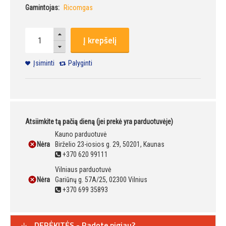
Gamintojas:
Ricomgas
Į krepšelį
Įsiminti
Palyginti
Atsiimkite tą pačią dieną (jei prekė yra parduotuvėje)
Kauno parduotuvė
Nėra
Birželio 23-iosios g. 29, 50201, Kaunas
+370 620 99111
Vilniaus parduotuvė
Nėra
Gariūnų g. 57A/25, 02300 Vilnius
+370 699 35893
DERĖKITĖS - Radote pigiau?