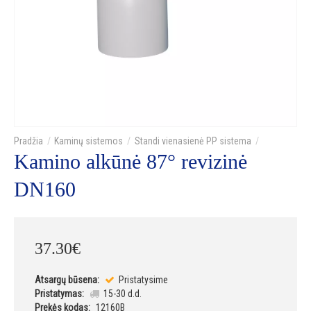
Kaminų sistemos
Standi vienasienė PP sistema
Kamino alkūnė 87° revizinė
DN160
37
.
30
€
Atsargų būsena:
Pristatysime
Pristatymas:
15-30 d.d.
Prekės kodas:
12160B