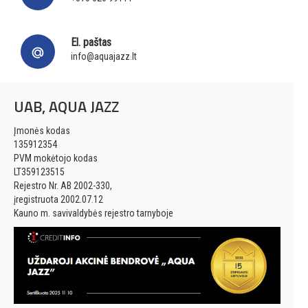
El. paštas
info@aquajazz.lt
UAB, AQUA JAZZ
Įmonės kodas
135912354
PVM mokėtojo kodas
LT359123515
Rejestro Nr. AB 2002-330,
įregistruota 2002.07.12
Kauno m. savivaldybės rejestro tarnyboje