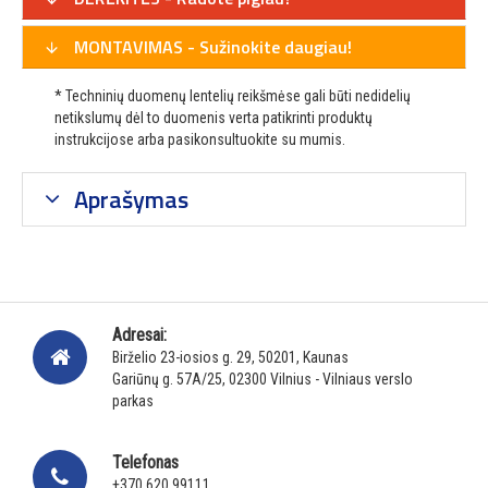
MONTAVIMAS - Sužinokite daugiau!
* Techninių duomenų lentelių reikšmėse gali būti nedidelių
netikslumų dėl to duomenis verta patikrinti produktų
instrukcijose arba pasikonsultuokite su mumis.
Aprašymas
Adresai:
Birželio 23-iosios g. 29, 50201, Kaunas
Gariūnų g. 57A/25, 02300 Vilnius - Vilniaus verslo
parkas
Telefonas
+370 620 99111