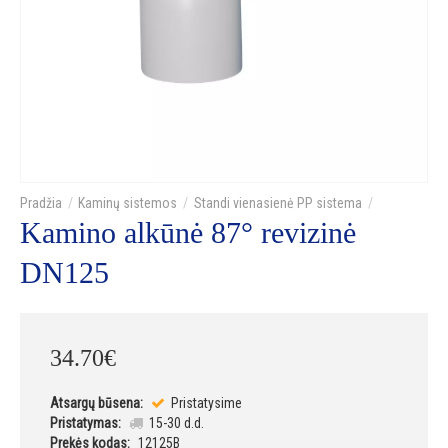
Kaminų sistemos
Standi vienasienė PP sistema
Kamino alkūnė 87° revizinė
DN125
34
.
70
€
Atsargų būsena:
Pristatysime
Pristatymas:
15-30 d.d.
Prekės kodas:
12125B