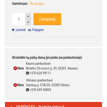
Gamintojas:
Ricomgas
Į krepšelį
Įsiminti
Palyginti
Atsiimkite tą pačią dieną (jei prekė yra parduotuvėje)
Kauno parduotuvė
Nėra
Birželio 23-iosios g. 29, 50201, Kaunas
+370 620 99111
Vilniaus parduotuvė
Nėra
Gariūnų g. 57A/25, 02300 Vilnius
+370 699 35893
DERĖKITĖS - Radote pigiau?