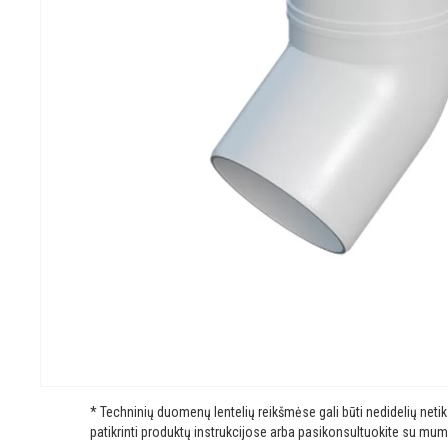
* Techninių duomenų lentelių reikšmėse gali būti nedidelių net
patikrinti produktų instrukcijose arba pasikonsultuokite su mum