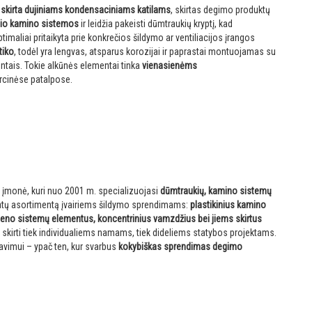
 skirta dujiniams kondensaciniams katilams
, skirtas degimo produktų
inio kamino sistemos
ir leidžia pakeisti dūmtraukių kryptį, kad
imaliai pritaikyta prie konkrečios šildymo ar ventiliacijos įrangos
tiko
, todėl yra lengvas, atsparus korozijai ir paprastai montuojamas su
mentais. Tokie alkūnės elementai tinka
vienasienėms
cinėse patalpose.
si įmonė, kuri nuo 2001 m. specializuojasi
dūmtraukių, kamino sistemų
latų asortimentą įvairiems šildymo sprendimams:
plastikinius kamino
plieno sistemų elementus, koncentrinius vamzdžius bei jiems skirtus
skirti tiek individualiems namams, tiek dideliems statybos projektams.
avimui – ypač ten, kur svarbus
kokybiškas sprendimas degimo