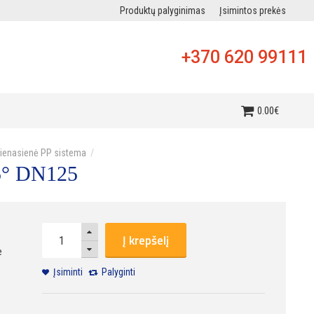
Produktų palyginimas
Įsimintos prekės
+370 620 99111
i
0
.
00
€
vienasienė PP sistema
5° DN125
Į krepšelį
e
Įsiminti
Palyginti