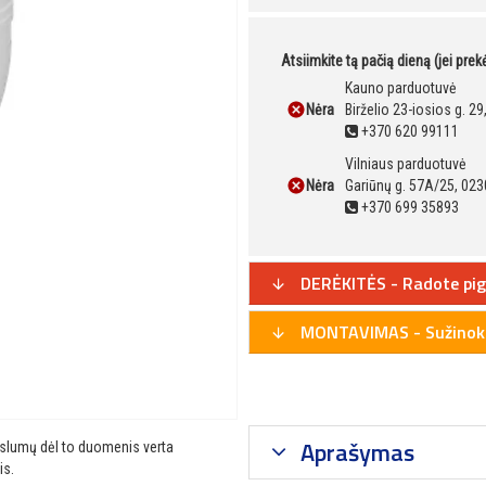
Atsiimkite tą pačią dieną (jei pre
Kauno parduotuvė
Nėra
Birželio 23-iosios g. 2
+370 620 99111
Vilniaus parduotuvė
Nėra
Gariūnų g. 57A/25, 023
+370 699 35893
DERĖKITĖS - Radote pig
MONTAVIMAS - Sužinoki
Aprašymas
ikslumų dėl to duomenis verta
is.