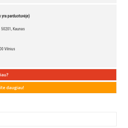
kė yra parduotuvėje)
9, 50201, Kaunas
00 Vilnius
iau?
te daugiau!