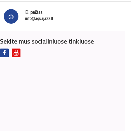
El. paštas
info@aquajazz.lt
Sekite mus socialiniuose tinkluose