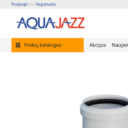
Prisijungti
arba
Registruotis
.
Prekių katalogas
Akcijos
Naujie