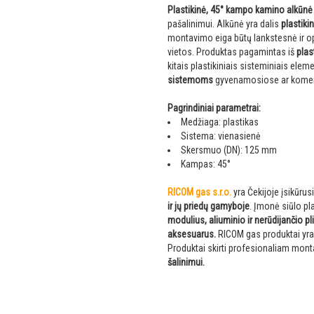
Plastikinė, 45° kampo kamino alkūnė
pašalinimui. Alkūnė yra dalis
plastik
montavimo eiga būtų lankstesnė ir opt
vietos. Produktas pagamintas iš
plas
kitais plastikiniais sisteminiais ele
sistemoms
gyvenamosiose ar komer
Pagrindiniai parametrai:
Medžiaga: plastikas
Sistema: vienasienė
Skersmuo (DN): 125 mm
Kampas: 45°
RICOM gas s.r.o.
yra Čekijoje įsikūru
ir jų priedų gamyboje
. Įmonė siūlo p
modulius, aliuminio ir nerūdijančio 
aksesuarus.
RICOM gas produktai yra 
Produktai skirti profesionaliam mont
šalinimui.