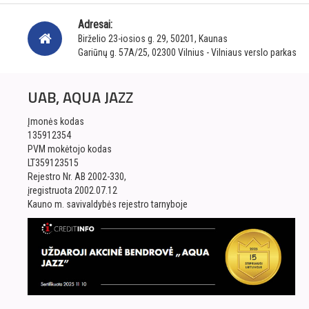
Adresai:
Birželio 23-iosios g. 29, 50201, Kaunas
Gariūnų g. 57A/25, 02300 Vilnius - Vilniaus verslo parkas
UAB, AQUA JAZZ
Įmonės kodas
135912354
PVM mokėtojo kodas
LT359123515
Rejestro Nr. AB 2002-330,
įregistruota 2002.07.12
Kauno m. savivaldybės rejestro tarnyboje