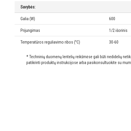
Savybės:
Galia (W)
600
Prijungimas
1/2 išorinis
Temperatūros reguliavimo ribos (°C)
30-60
* Techninių duomenų lentelių reikšmėse gali būti nedidelių net
patikrinti produktų instrukcijose arba pasikonsultuokite su mum