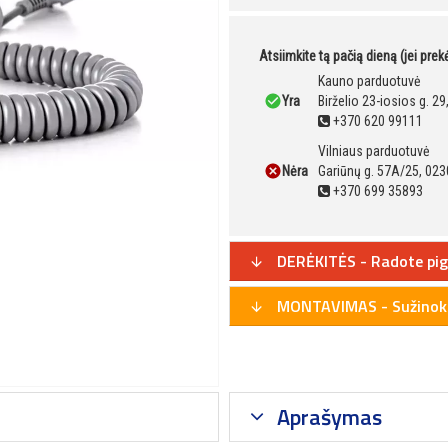
Atsiimkite tą pačią dieną (jei pre
Kauno parduotuvė
Yra
Birželio 23-iosios g. 2
+370 620 99111
Vilniaus parduotuvė
Nėra
Gariūnų g. 57A/25, 023
+370 699 35893
DERĖKITĖS - Radote pig
MONTAVIMAS - Sužinoki
Aprašymas