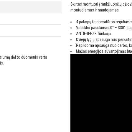
Skirtas montuoti į rankšluosčių džio
montuojamas ir naudojamas.
4 pakopų temperatūros reguliavi
Valdiklio pasukimas 0° – 330° di
ANTIFREEZE funkcija.
Dviejų lygių apsauga nuo perkaiti
Papildoma apsauga nuo darbo, ka
Mažas energijos suvartojimas bu
ikslumų dėl to duomenis verta
is.