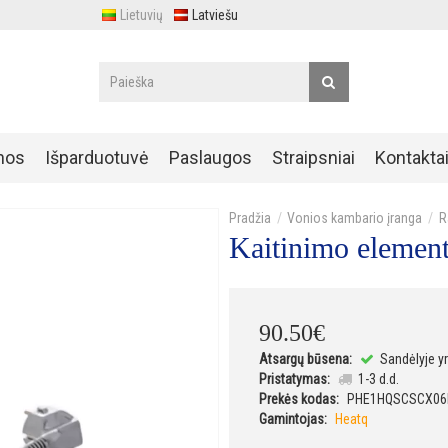
Lietuvių
Latviešu
nos
Išparduotuvė
Paslaugos
Straipsniai
Kontakta
Vonios kambario įranga
R
Kaitinimo eleme
90
.
50
€
Atsargų būsena:
Sandėlyje y
Pristatymas:
1-3 d.d.
Prekės kodas:
PHE1HQSCSCX06
Gamintojas:
Heatq