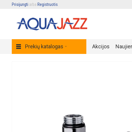
Prisijungti
arba
Registruotis
.
Prekių katalogas
Akcijos
Naujie