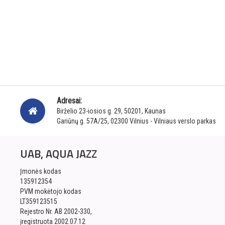
Adresai:
Birželio 23-iosios g. 29, 50201, Kaunas
Gariūnų g. 57A/25, 02300 Vilnius - Vilniaus verslo parkas
UAB, AQUA JAZZ
Įmonės kodas
135912354
PVM mokėtojo kodas
LT359123515
Rejestro Nr. AB 2002-330,
įregistruota 2002.07.12