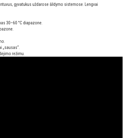
vintuvus, gyvatukus uždarose šildymo sistemose. Lengvai
mas 30–60 °C diapazone.
apazone.
mo.
i „sausas“.
dėjimo režimu.