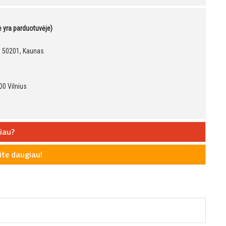
kė yra parduotuvėje)
9, 50201, Kaunas
00 Vilnius
iau?
te daugiau!