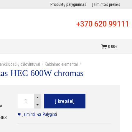
Produktų palyginimas
Įsimintos prekės
+370 620 99111
i
0
.
00
€
ankšluosčių džiovintuvai
Kaitinimo elementai
ntas HEC 600W chromas
Į krepšelį
ra
Įsiminti
Palyginti
RRS