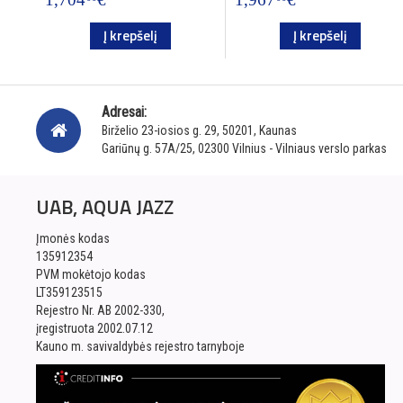
Į krepšelį
Į krepšelį
Adresai:
Birželio 23-iosios g. 29, 50201, Kaunas
Gariūnų g. 57A/25, 02300 Vilnius - Vilniaus verslo parkas
UAB, AQUA JAZZ
Įmonės kodas
135912354
PVM mokėtojo kodas
LT359123515
Rejestro Nr. AB 2002-330,
įregistruota 2002.07.12
Kauno m. savivaldybės rejestro tarnyboje