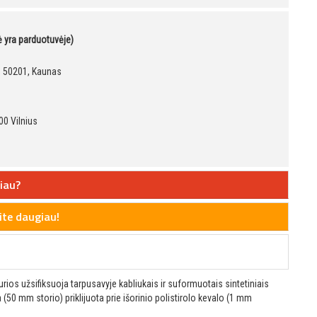
kė yra parduotuvėje)
9, 50201, Kaunas
00 Vilnius
iau?
te daugiau!
kurios užsifiksuoja tarpusavyje kabliukais ir suformuotais sintetiniais
(50 mm storio) priklijuota prie išorinio polistirolo kevalo (1 mm