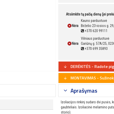
Atsiimkite tą pačią dieną (jei pre
Kauno parduotuvė
Nėra
Birželio 23-iosios g. 2
+370 620 99111
Vilniaus parduotuvė
Nėra
Gariūnų g. 57A/25, 023
+370 699 35893
DERĖKITĖS - Radote pig
MONTAVIMAS - Sužinoki
Aprašymas
Izoliacijos rinkinį sudaro dvi pusės, 
gaubteliais. Izoliacinė melamino puta 
storio).