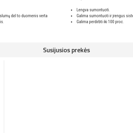
Lengva sumontuoti.
ikslumų dėl to duomenis verta
Galima sumontuoti ir įrengus sis
is.
Galima perdirbti iki 100 proc.
Susijusios prekės