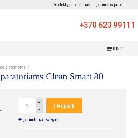
Produktų palyginimas
Įsimintos prekės
+370 620 99111
i
0
.
00
€
ldymo sistemoms
separatoriams Clean Smart 80
Į krepšelį
e
Įsiminti
Palyginti