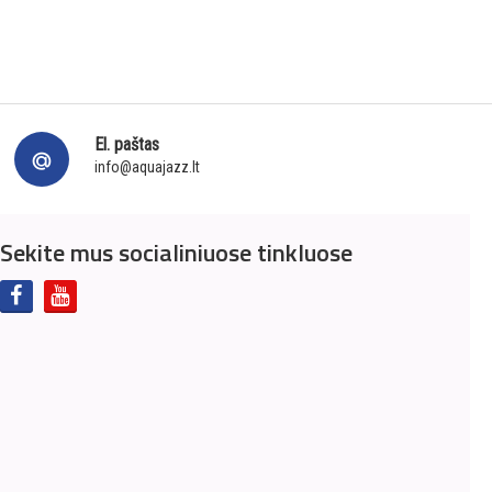
El. paštas
info@aquajazz.lt
Sekite mus socialiniuose tinkluose