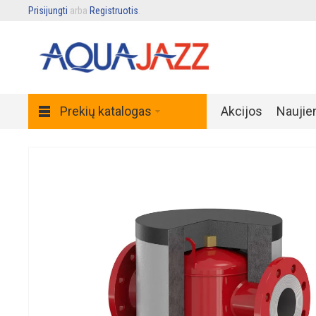
Prisijungti
arba
Registruotis
.
Prekių katalogas
Akcijos
Naujie