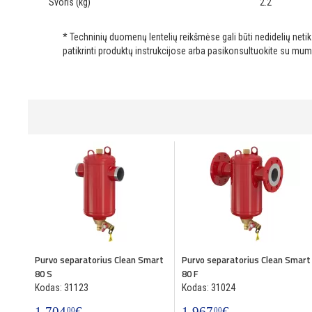
Svoris (kg)
2.2
* Techninių duomenų lentelių reikšmėse gali būti nedidelių net
patikrinti produktų instrukcijose arba pasikonsultuokite su mum
Purvo separatorius Clean Smart
Purvo separatorius Clean Smart
80 S
80 F
Kodas: 31123
Kodas: 31024
1,704
€
1,967
€
00
00