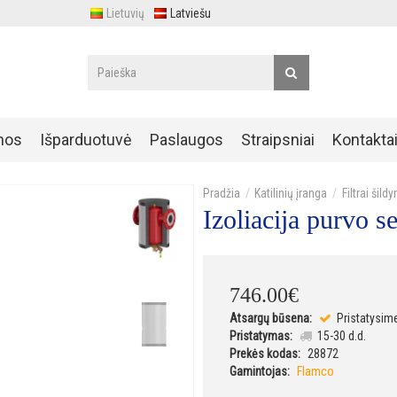
Lietuvių
Latviešu
nos
Išparduotuvė
Paslaugos
Straipsniai
Kontakta
Katilinių įranga
Filtrai ši
Izoliacija purvo 
746
.
00
€
Atsargų būsena:
Pristatysim
Pristatymas:
15-30 d.d.
Prekės kodas:
28872
Gamintojas:
Flamco