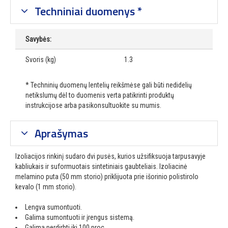
Techniniai duomenys *
Savybės:
Svoris (kg)
1.3
* Techninių duomenų lentelių reikšmėse gali būti nedidelių
netikslumų dėl to duomenis verta patikrinti produktų
instrukcijose arba pasikonsultuokite su mumis.
Aprašymas
Izoliacijos rinkinį sudaro dvi pusės, kurios užsifiksuoja tarpusavyje
kabliukais ir suformuotais sintetiniais gaubteliais. Izoliacinė
melamino puta (50 mm storio) priklijuota prie išorinio polistirolo
kevalo (1 mm storio).
Lengva sumontuoti.
Galima sumontuoti ir įrengus sistemą.
Galima perdirbti iki 100 proc.