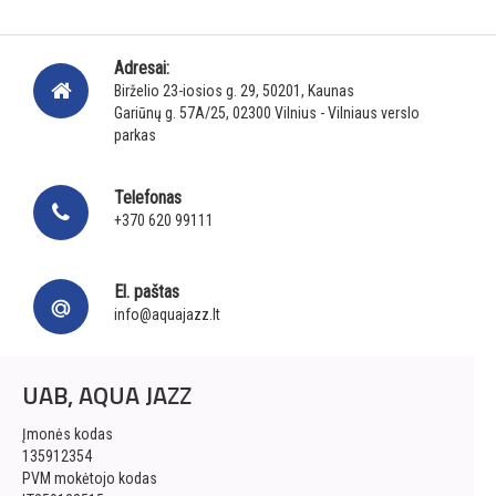
Adresai:
Birželio 23-iosios g. 29, 50201, Kaunas
Gariūnų g. 57A/25, 02300 Vilnius - Vilniaus verslo
parkas
Telefonas
+370 620 99111
El. paštas
info@aquajazz.lt
UAB, AQUA JAZZ
Įmonės kodas
135912354
PVM mokėtojo kodas