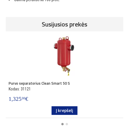
Susijusios prekės
Purvo separatorius Clean Smart 50 S
P
Kodas: 31121
K
1,325
€
1
00
Į krepšelį