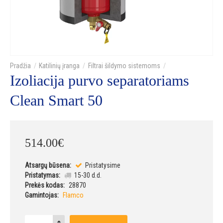
Katilinių įranga
Filtrai šildymo sistemoms
Izoliacija purvo separatoriams
Clean Smart 50
514
.
00
€
Atsargų būsena:
Pristatysime
Pristatymas:
15-30 d.d.
Prekės kodas:
28870
Gamintojas:
Flamco