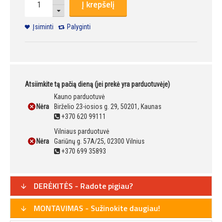
Į krepšelį
Įsiminti
Palyginti
Atsiimkite tą pačią dieną (jei prekė yra parduotuvėje)
Kauno parduotuvė
Nėra
Birželio 23-iosios g. 29, 50201, Kaunas
+370 620 99111
Vilniaus parduotuvė
Nėra
Gariūnų g. 57A/25, 02300 Vilnius
+370 699 35893
DERĖKITĖS - Radote pigiau?
MONTAVIMAS - Sužinokite daugiau!