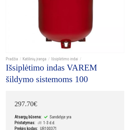
Katilinių įranga
Išsiplėtimo indai
Išsiplėtimo indas VAREM
šildymo sistemoms 100
297
.
70
€
Atsargų būsena:
Sandėlyje yra
Pristatymas:
1-3 d.d.
Prekės kodas:
UR100371