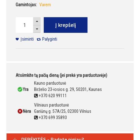
Gamintojas:
Varem
Į krepšelį
Įsiminti
Palyginti
Atsiimkite tą pačią dieną (jei prekė yra parduotuvėje)
Kauno parduotuvė
Yra
Birželio 23-iosios g. 29, 50201, Kaunas
+370 620 99111
Vilniaus parduotuvė
Nėra
Gariūnų g. 57A/25, 02300 Vilnius
+370 699 35893
DERĖKITĖS - Radote pigiau?