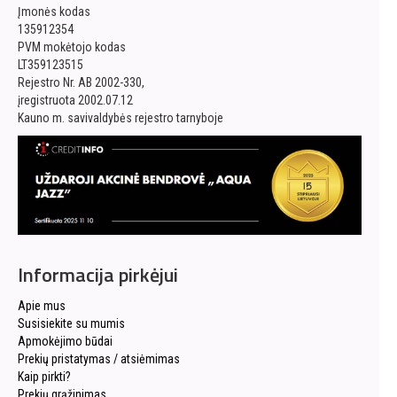
Įmonės kodas
135912354
PVM mokėtojo kodas
LT359123515
Rejestro Nr. AB 2002-330,
įregistruota 2002.07.12
Kauno m. savivaldybės rejestro tarnyboje
Informacija pirkėjui
Apie mus
Susisiekite su mumis
Apmokėjimo būdai
Prekių pristatymas / atsiėmimas
Kaip pirkti?
Prekių grąžinimas