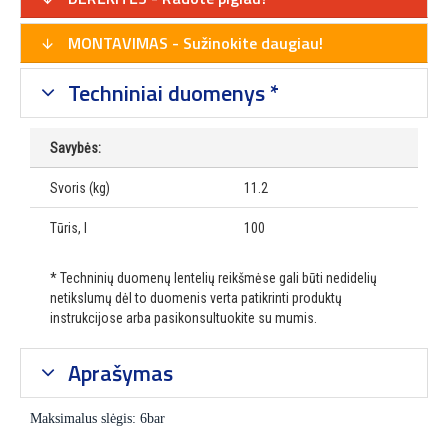
MONTAVIMAS - Sužinokite daugiau!
Techniniai duomenys *
Savybės:
Svoris (kg)
11.2
Tūris, l
100
* Techninių duomenų lentelių reikšmėse gali būti nedidelių
netikslumų dėl to duomenis verta patikrinti produktų
instrukcijose arba pasikonsultuokite su mumis.
Aprašymas
Maksimalus slėgis:
6
bar