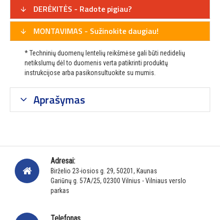
DERĖKITĖS - Radote pigiau?
MONTAVIMAS - Sužinokite daugiau!
* Techninių duomenų lentelių reikšmėse gali būti nedidelių
netikslumų dėl to duomenis verta patikrinti produktų
instrukcijose arba pasikonsultuokite su mumis.
Aprašymas
Adresai:
Birželio 23-iosios g. 29, 50201, Kaunas
Gariūnų g. 57A/25, 02300 Vilnius - Vilniaus verslo
parkas
Telefonas