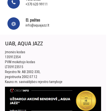
+370 620 99111
El. paštas
info@aquajazz.lt
UAB, AQUA JAZZ
Įmonės kodas
135912354
PVM mokėtojo kodas
LT359123515
Rejestro Nr. AB 2002-330,
įregistruota 2002.07.12
Kauno m. savivaldybės rejestro tarnyboje