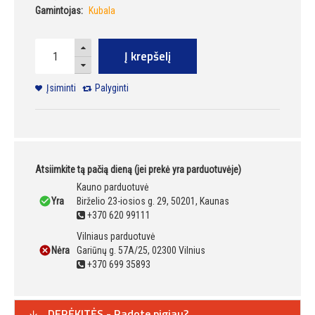
Gamintojas:
Kubala
Į krepšelį
Įsiminti
Palyginti
Atsiimkite tą pačią dieną (jei prekė yra parduotuvėje)
Kauno parduotuvė
Yra
Birželio 23-iosios g. 29, 50201, Kaunas
+370 620 99111
Vilniaus parduotuvė
Nėra
Gariūnų g. 57A/25, 02300 Vilnius
+370 699 35893
DERĖKITĖS - Radote pigiau?