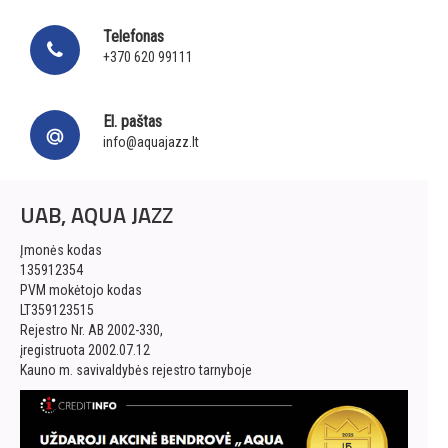
Telefonas
+370 620 99111
El. paštas
info@aquajazz.lt
UAB, AQUA JAZZ
Įmonės kodas
135912354
PVM mokėtojo kodas
LT359123515
Rejestro Nr. AB 2002-330,
įregistruota 2002.07.12
Kauno m. savivaldybės rejestro tarnyboje