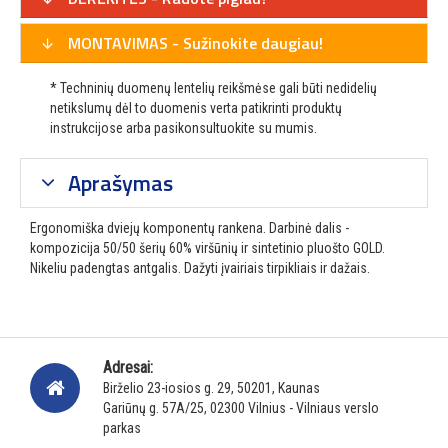
MONTAVIMAS - Sužinokite daugiau!
* Techninių duomenų lentelių reikšmėse gali būti nedidelių
netikslumų dėl to duomenis verta patikrinti produktų
instrukcijose arba pasikonsultuokite su mumis.
Aprašymas
Ergonomiška dviejų komponentų rankena. Darbinė dalis -
kompozicija 50/50 šerių 60% viršūnių ir sintetinio pluošto GOLD.
Nikeliu padengtas antgalis. Dažyti įvairiais tirpikliais ir dažais.
Adresai:
Birželio 23-iosios g. 29, 50201, Kaunas
Gariūnų g. 57A/25, 02300 Vilnius - Vilniaus verslo
parkas