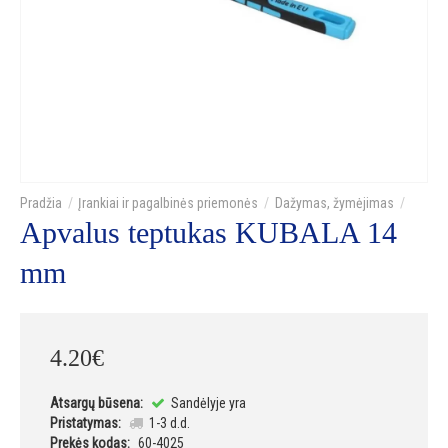
Įrankiai ir pagalbinės priemonės
Dažymas, žymėjimas
Apvalus teptukas KUBALA 14
mm
4
.
20
€
Atsargų būsena:
Sandėlyje yra
Pristatymas:
1-3 d.d.
Prekės kodas:
60-4025