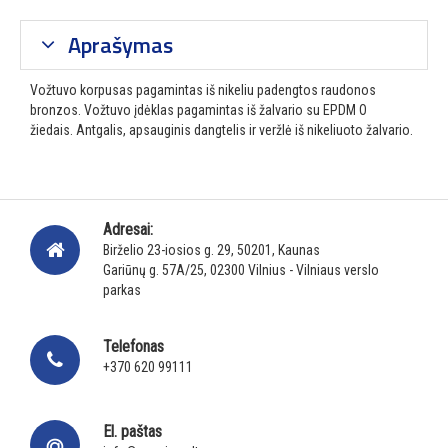
Aprašymas
Vožtuvo korpusas pagamintas iš nikeliu padengtos raudonos
bronzos.
Vožtuvo įdėklas pagamintas iš žalvario su EPDM O
žiedais.
Antgalis, apsauginis dangtelis ir veržlė iš nikeliuoto žalvario.
Adresai:
Birželio 23-iosios g. 29, 50201, Kaunas
Gariūnų g. 57A/25, 02300 Vilnius - Vilniaus verslo
parkas
Telefonas
+370 620 99111
El. paštas