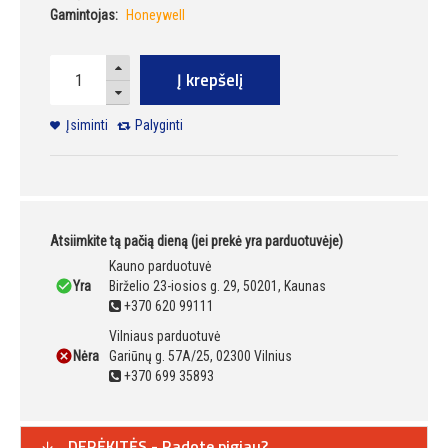
Gamintojas:
Honeywell
Į krepšelį
Įsiminti
Palyginti
Atsiimkite tą pačią dieną (jei prekė yra parduotuvėje)
Kauno parduotuvė
Yra
Birželio 23-iosios g. 29, 50201, Kaunas
+370 620 99111
Vilniaus parduotuvė
Nėra
Gariūnų g. 57A/25, 02300 Vilnius
+370 699 35893
DERĖKITĖS - Radote pigiau?