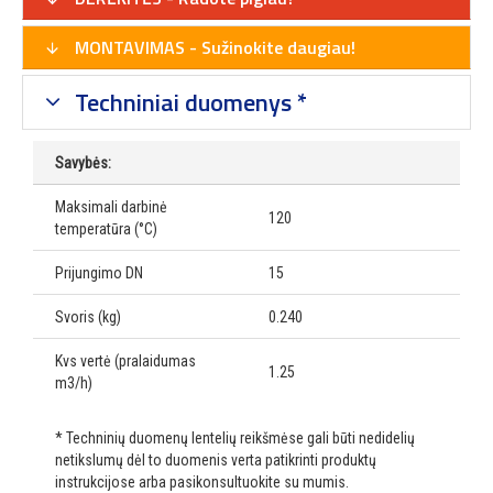
MONTAVIMAS - Sužinokite daugiau!
Techniniai duomenys *
Savybės:
Maksimali darbinė
120
temperatūra (°C)
Prijungimo DN
15
Svoris (kg)
0.240
Kvs vertė (pralaidumas
1.25
m3/h)
* Techninių duomenų lentelių reikšmėse gali būti nedidelių
netikslumų dėl to duomenis verta patikrinti produktų
instrukcijose arba pasikonsultuokite su mumis.