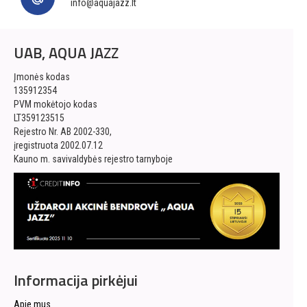
info@aquajazz.lt
UAB, AQUA JAZZ
Įmonės kodas
135912354
PVM mokėtojo kodas
LT359123515
Rejestro Nr. AB 2002-330,
įregistruota 2002.07.12
Kauno m. savivaldybės rejestro tarnyboje
Informacija pirkėjui
Apie mus