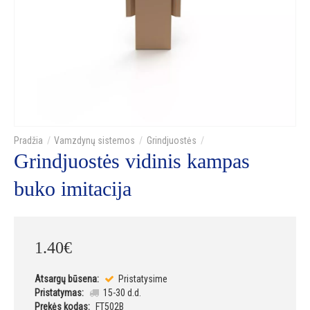
Vamzdynų sistemos
Grindjuostės
Grindjuostės vidinis kampas
buko imitacija
1
.
40
€
Atsargų būsena:
Pristatysime
Pristatymas:
15-30 d.d.
Prekės kodas:
FT502B