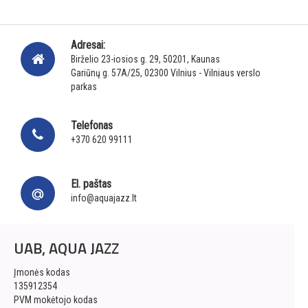
Adresai:
Birželio 23-iosios g. 29, 50201, Kaunas
Gariūnų g. 57A/25, 02300 Vilnius - Vilniaus verslo
parkas
Telefonas
+370 620 99111
El. paštas
info@aquajazz.lt
UAB, AQUA JAZZ
Įmonės kodas
135912354
PVM mokėtojo kodas