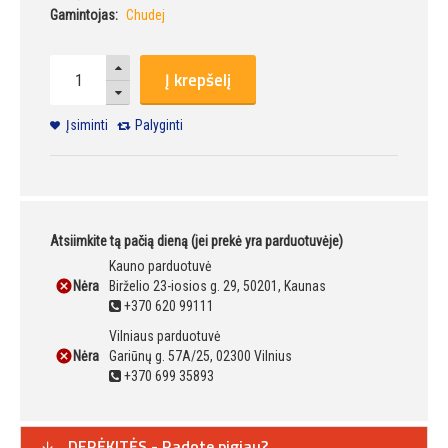
Gamintojas:
Chudej
Į krepšelį
Įsiminti
Palyginti
Atsiimkite tą pačią dieną (jei prekė yra parduotuvėje)
Kauno parduotuvė
Nėra
Birželio 23-iosios g. 29, 50201, Kaunas
+370 620 99111
Vilniaus parduotuvė
Nėra
Gariūnų g. 57A/25, 02300 Vilnius
+370 699 35893
DERĖKITĖS - Radote pigiau?