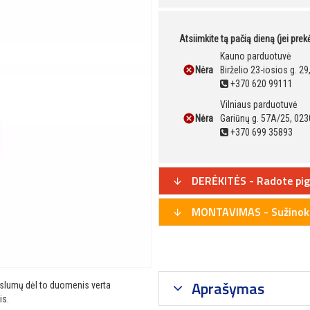
Atsiimkite tą pačią dieną (jei pre
Kauno parduotuvė
Nėra
Birželio 23-iosios g. 2
+370 620 99111
Vilniaus parduotuvė
Nėra
Gariūnų g. 57A/25, 023
+370 699 35893
DERĖKITĖS - Radote pig
MONTAVIMAS - Sužinoki
Aprašymas
ikslumų dėl to duomenis verta
is.