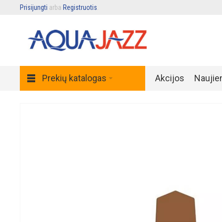
Prisijungti
arba
Registruotis
.
Prekių katalogas
Akcijos
Naujie