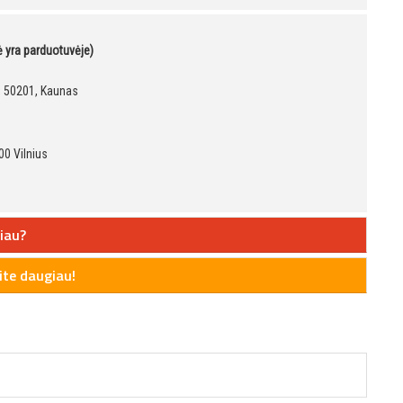
kė yra parduotuvėje)
9, 50201, Kaunas
00 Vilnius
iau?
te daugiau!