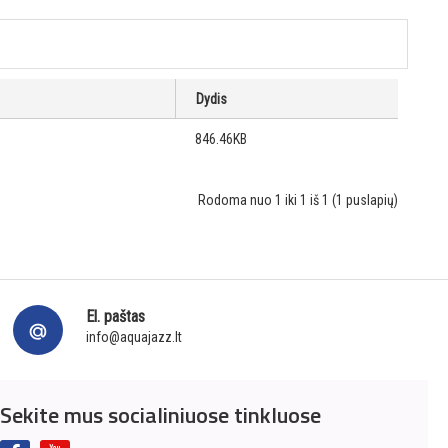
Dydis
846.46KB
Rodoma nuo 1 iki 1 iš 1 (1 puslapių)
El. paštas
info@aquajazz.lt
Sekite mus socialiniuose tinkluose