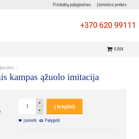
Produktų palyginimas
Įsimintos prekės
+370 620 99111
i
0
.
00
€
djuostės
nis kampas ąžuolo imitacija
Į krepšelį
e
Įsiminti
Palyginti