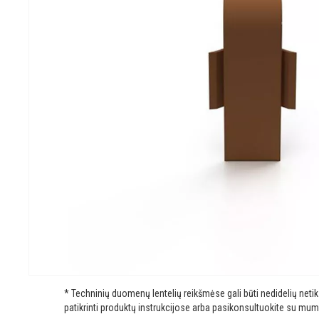
* Techninių duomenų lentelių reikšmėse gali būti nedidelių net
patikrinti produktų instrukcijose arba pasikonsultuokite su mum