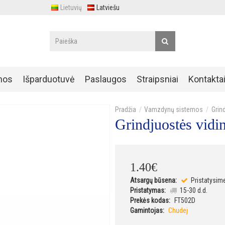
Lietuvių
Latviešu
nos
Išparduotuvė
Paslaugos
Straipsniai
Kontakta
Vamzdynų sistemos
Grin
Grindjuostės vidi
1
.
40
€
Atsargų būsena:
Pristatysim
Pristatymas:
15-30 d.d.
Prekės kodas:
FT502D
Gamintojas:
Chudej