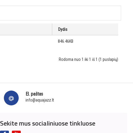
Dydis
846.46KB
Rodoma nuo 1 iki 1 iš 1 (1 puslapių)
El. paštas
info@aquajazz.lt
Sekite mus socialiniuose tinkluose