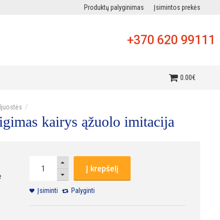
Produktų palyginimas
Įsimintos prekės
+370 620 99111
i
0
.
00
€
djuostės
igimas kairys ąžuolo imitacija
Į krepšelį
e
Įsiminti
Palyginti