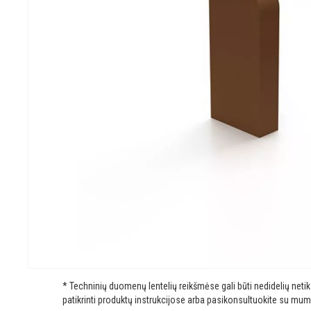
* Techninių duomenų lentelių reikšmėse gali būti nedidelių net
patikrinti produktų instrukcijose arba pasikonsultuokite su mum