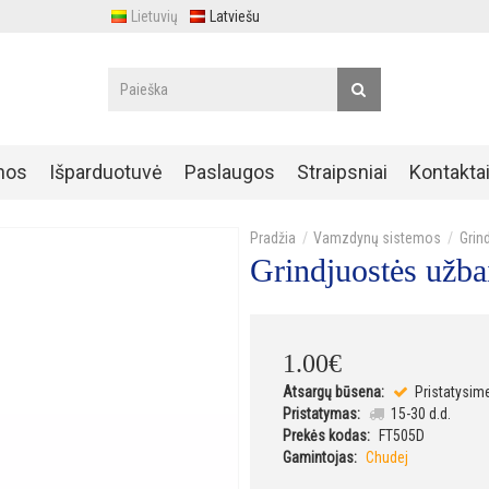
Lietuvių
Latviešu
nos
Išparduotuvė
Paslaugos
Straipsniai
Kontakta
Vamzdynų sistemos
Grin
Grindjuostės užba
1
.
00
€
Atsargų būsena:
Pristatysim
Pristatymas:
15-30 d.d.
Prekės kodas:
FT505D
Gamintojas:
Chudej