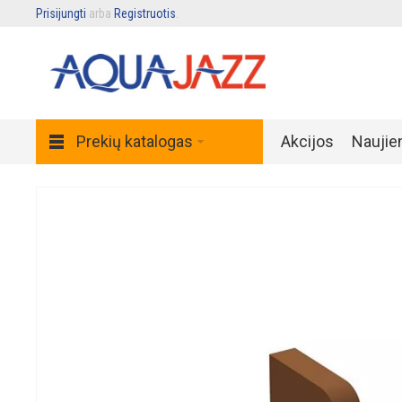
Prisijungti
arba
Registruotis
.
Prekių katalogas
Akcijos
Naujie