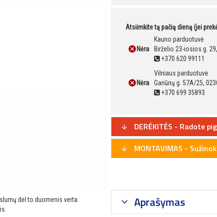
Atsiimkite tą pačią dieną (jei pre
Kauno parduotuvė
Nėra
Birželio 23-iosios g. 2
+370 620 99111
Vilniaus parduotuvė
Nėra
Gariūnų g. 57A/25, 023
+370 699 35893
DERĖKITĖS - Radote pig
MONTAVIMAS - Sužinoki
Aprašymas
ikslumų dėl to duomenis verta
is.