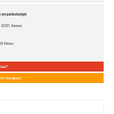
kė yra parduotuvėje)
9, 50201, Kaunas
00 Vilnius
iau?
te daugiau!