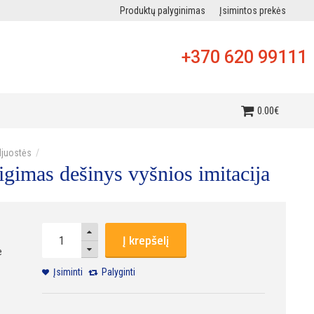
Produktų palyginimas
Įsimintos prekės
+370 620 99111
i
0
.
00
€
djuostės
igimas dešinys vyšnios imitacija
Į krepšelį
e
Įsiminti
Palyginti