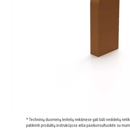
* Techninių duomenų lentelių reikšmėse gali būti nedidelių net
patikrinti produktų instrukcijose arba pasikonsultuokite su mum