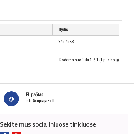
Dydis
846.46KB
Rodoma nuo 1 iki 1 iš 1 (1 puslapių)
El. paštas
info@aquajazz.lt
Sekite mus socialiniuose tinkluose