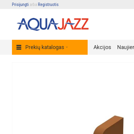
Prisijungti
arba
Registruotis
.
Prekių katalogas
Akcijos
Naujie