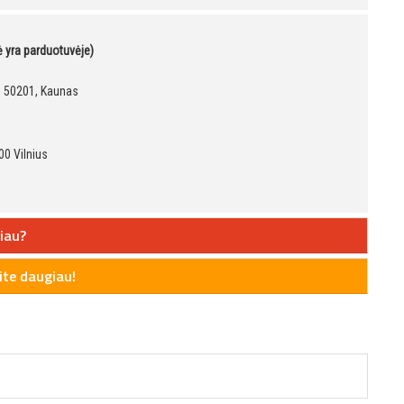
kė yra parduotuvėje)
9, 50201, Kaunas
00 Vilnius
iau?
te daugiau!