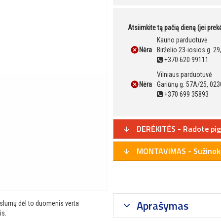
Atsiimkite tą pačią dieną (jei pre
Kauno parduotuvė
Nėra
Birželio 23-iosios g. 2
+370 620 99111
Vilniaus parduotuvė
Nėra
Gariūnų g. 57A/25, 023
+370 699 35893
DERĖKITĖS - Radote pig
MONTAVIMAS - Sužinoki
Aprašymas
ikslumų dėl to duomenis verta
is.