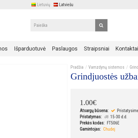
Lietuvių
Latviešu
nos
Išparduotuvė
Paslaugos
Straipsniai
Kontakta
Vamzdynų sistemos
Grin
Grindjuostės užba
1
.
00
€
Atsargų būsena:
Pristatysim
Pristatymas:
15-30 d.d.
Prekės kodas:
FT506E
Gamintojas:
Chudej