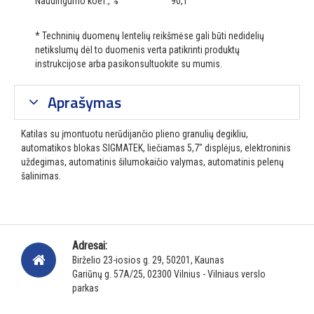
Naudingumo koef., %
90,1
* Techninių duomenų lentelių reikšmėse gali būti nedidelių
netikslumų dėl to duomenis verta patikrinti produktų
instrukcijose arba pasikonsultuokite su mumis.
Aprašymas
Katilas su įmontuotu nerūdijančio plieno granulių degikliu,
automatikos blokas SIGMATEK, liečiamas 5,7" displėjus, elektroninis
uždegimas, automatinis šilumokaičio valymas, automatinis pelenų
šalinimas.
Adresai:
Birželio 23-iosios g. 29, 50201, Kaunas
Gariūnų g. 57A/25, 02300 Vilnius - Vilniaus verslo
parkas