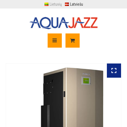
Lietuvių
Latviešu