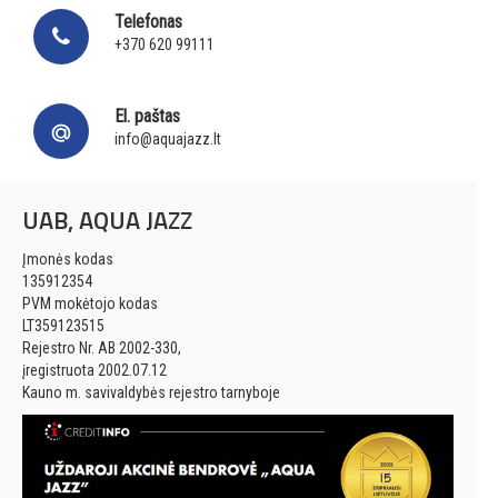
Telefonas
+370 620 99111
El. paštas
info@aquajazz.lt
UAB, AQUA JAZZ
Įmonės kodas
135912354
PVM mokėtojo kodas
LT359123515
Rejestro Nr. AB 2002-330,
įregistruota 2002.07.12
Kauno m. savivaldybės rejestro tarnyboje