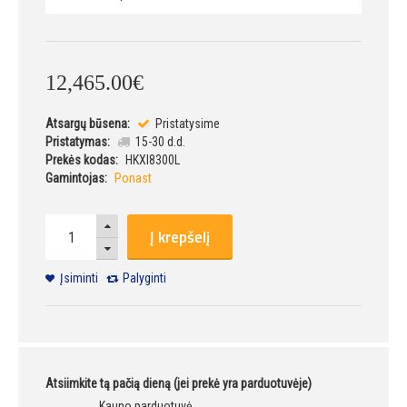
12,465
.
00
€
Atsargų būsena:
Pristatysime
Pristatymas:
15-30 d.d.
Prekės kodas:
HKXI8300L
Gamintojas:
Ponast
Į krepšelį
Įsiminti
Palyginti
Atsiimkite tą pačią dieną (jei prekė yra parduotuvėje)
Kauno parduotuvė