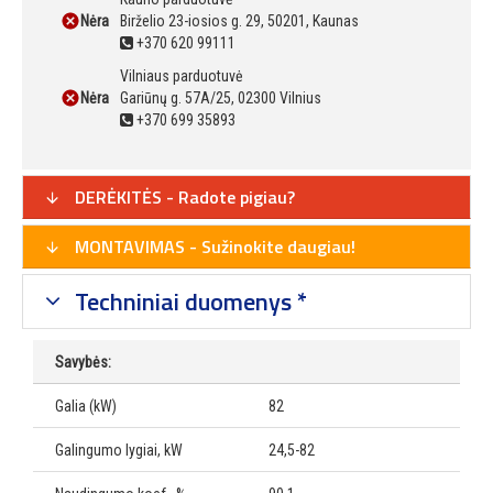
Nėra
Birželio 23-iosios g. 29, 50201, Kaunas
+370 620 99111
Vilniaus parduotuvė
Nėra
Gariūnų g. 57A/25, 02300 Vilnius
+370 699 35893
DERĖKITĖS - Radote pigiau?
MONTAVIMAS - Sužinokite daugiau!
Techniniai duomenys *
Savybės:
Galia (kW)
82
Galingumo lygiai, kW
24,5-82