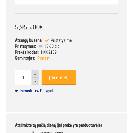
5,955
.
00
€
Atsargų būsena:
Pristatysime
Pristatymas:
15-30 d.d.
Prekės kodas:
HKKI2109
Gamintojas:
Ponast
Į krepšelį
Įsiminti
Palyginti
Atsiimkite tą pačią dieną (jei prekė yra parduotuvėje)
Kauno parduotuvė