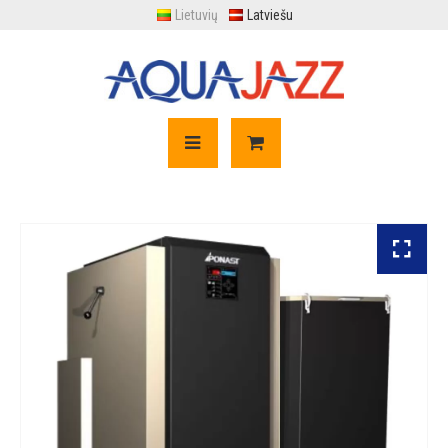
Lietuvių
Latviešu