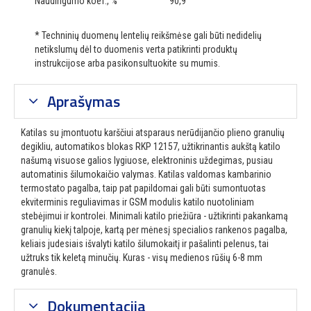
Naudingumo koef., %
90,9
* Techninių duomenų lentelių reikšmėse gali būti nedidelių
netikslumų dėl to duomenis verta patikrinti produktų
instrukcijose arba pasikonsultuokite su mumis.
Aprašymas
Katilas su įmontuotu karščiui atsparaus nerūdijančio plieno granulių
degikliu, automatikos blokas RKP 12157, užtikrinantis aukštą katilo
našumą visuose galios lygiuose, elektroninis uždegimas, pusiau
automatinis šilumokaičio valymas. Katilas valdomas kambarinio
termostato pagalba, taip pat papildomai gali būti sumontuotas
ekviterminis reguliavimas ir GSM modulis katilo nuotoliniam
stebėjimui ir kontrolei. Minimali katilo priežiūra - užtikrinti pakankamą
granulių kiekį talpoje, kartą per mėnesį specialios rankenos pagalba,
keliais judesiais išvalyti katilo šilumokaitį ir pašalinti pelenus, tai
užtruks tik keletą minučių. Kuras - visų medienos rūšių 6-8 mm
granulės.
Dokumentacija