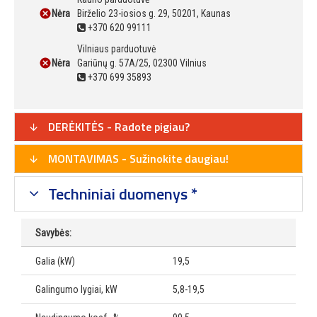
Nėra
Birželio 23-iosios g. 29, 50201, Kaunas
+370 620 99111
Vilniaus parduotuvė
Nėra
Gariūnų g. 57A/25, 02300 Vilnius
+370 699 35893
DERĖKITĖS - Radote pigiau?
MONTAVIMAS - Sužinokite daugiau!
Techniniai duomenys *
Savybės:
Galia (kW)
19,5
Galingumo lygiai, kW
5,8-19,5