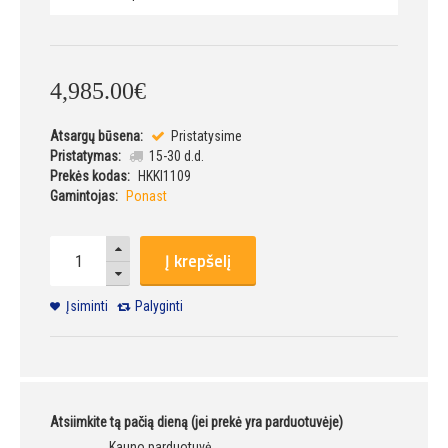
4,985
.
00
€
Atsargų būsena:
Pristatysime
Pristatymas:
15-30 d.d.
Prekės kodas:
HKKI1109
Gamintojas:
Ponast
Į krepšelį
Įsiminti
Palyginti
Atsiimkite tą pačią dieną (jei prekė yra parduotuvėje)
Kauno parduotuvė