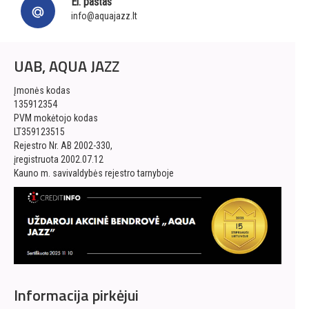
El. paštas
info@aquajazz.lt
UAB, AQUA JAZZ
Įmonės kodas
135912354
PVM mokėtojo kodas
LT359123515
Rejestro Nr. AB 2002-330,
įregistruota 2002.07.12
Kauno m. savivaldybės rejestro tarnyboje
Informacija pirkėjui