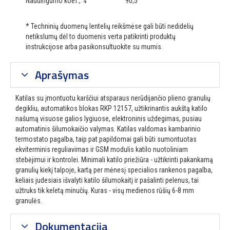
Naudingumo koef., %
90,5
* Techninių duomenų lentelių reikšmėse gali būti nedidelių
netikslumų dėl to duomenis verta patikrinti produktų
instrukcijose arba pasikonsultuokite su mumis.
Aprašymas
Katilas su įmontuotu karščiui atsparaus nerūdijančio plieno granulių
degikliu, automatikos blokas RKP 12157, užtikrinantis aukštą katilo
našumą visuose galios lygiuose, elektroninis uždegimas, pusiau
automatinis šilumokaičio valymas. Katilas valdomas kambarinio
termostato pagalba, taip pat papildomai gali būti sumontuotas
ekviterminis reguliavimas ir GSM modulis katilo nuotoliniam
stebėjimui ir kontrolei. Minimali katilo priežiūra - užtikrinti pakankamą
granulių kiekį talpoje, kartą per mėnesį specialios rankenos pagalba,
keliais judesiais išvalyti katilo šilumokaitį ir pašalinti pelenus, tai
užtruks tik keletą minučių. Kuras - visų medienos rūšių 6-8 mm
granulės.
Dokumentacija