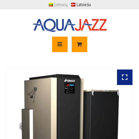
Lietuvių
Latviešu