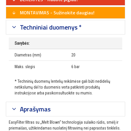
MONTAVIMAS - Sužinokite daugiau!
Techniniai duomenys *
Savybės:
Diametras (mm)
20
Maks. slėgis
6 bar
* Techninių duomenų lentelių reikšmėse gali būti nedidelių
netikslumų dėl to duomenis verta patikrinti produktų
instrukcijose arba pasikonsultuokite su mumis.
Aprašymas
EasyFilter filtras
su „Melt Blown“ technologija sulaiko rūdis, smėlį ir
priemaišas, užtikrindamas nuolatinį filtravimą nei paprastas tinklelis.