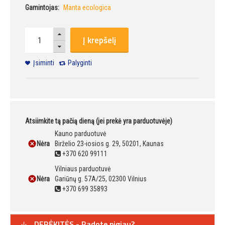
Gamintojas:
Manta ecologica
Į krepšelį
Įsiminti
Palyginti
Atsiimkite tą pačią dieną (jei prekė yra parduotuvėje)
Kauno parduotuvė
Nėra
Birželio 23-iosios g. 29, 50201, Kaunas
+370 620 99111
Vilniaus parduotuvė
Nėra
Gariūnų g. 57A/25, 02300 Vilnius
+370 699 35893
DERĖKITĖS - Radote pigiau?