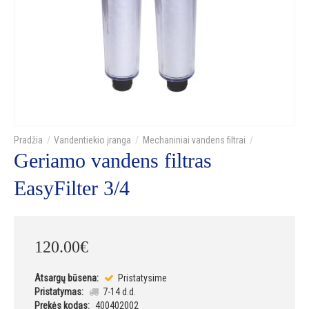
Vandentiekio įranga
Mechaniniai vandens filtrai
Geriamo vandens filtras
EasyFilter 3/4
120
.
00
€
Atsargų būsena:
Pristatysime
Pristatymas:
7-14 d.d.
Prekės kodas:
400402002