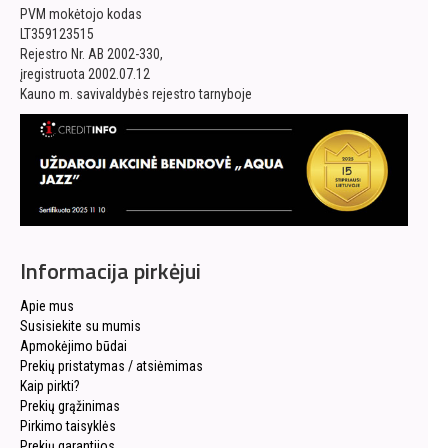
PVM mokėtojo kodas
LT359123515
Rejestro Nr. AB 2002-330,
įregistruota 2002.07.12
Kauno m. savivaldybės rejestro tarnyboje
Informacija pirkėjui
Apie mus
Susisiekite su mumis
Apmokėjimo būdai
Prekių pristatymas / atsiėmimas
Kaip pirkti?
Prekių grąžinimas
Pirkimo taisyklės
Prekių garantijos