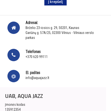
Į krepšelį
Adresai:
Birželio 23-iosios g. 29, 50201, Kaunas
Gariūnų g. 57A/25, 02300 Vilnius - Vilniaus verslo
parkas
Telefonas
+370 620 99111
El. paštas
info@aquajazz.lt
UAB, AQUA JAZZ
Įmonės kodas
135912354