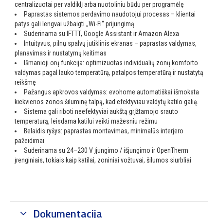
centralizuotai per valdiklį arba nuotoliniu būdu per programėlę
Paprastas sistemos perdavimo naudotojui procesas – klientai
patys gali lengvai užbaigti „Wi-Fi“ prijungimą
Suderinama su IFTTT, Google Assistant ir Amazon Alexa
Intuityvus, pilnų spalvų jutiklinis ekranas – paprastas valdymas,
planavimas ir nustatymų keitimas
Išmanioji orų funkcija: optimizuotas individualių zonų komforto
valdymas pagal lauko temperatūrą, patalpos temperatūrą ir nustatytą
reikšmę
Pažangus apkrovos valdymas: evohome automatiškai išmoksta
kiekvienos zonos šiluminę talpą, kad efektyviau valdytų katilo galią.
Sistema gali riboti neefektyviai aukštą grįžtamojo srauto
temperatūrą, leisdama katilui veikti mažesniu režimu
Belaidis ryšys: paprastas montavimas, minimalūs interjero
pažeidimai
Suderinama su 24–230 V įjungimo / išjungimo ir OpenTherm
įrenginiais, tokiais kaip katilai, zoniniai vožtuvai, šilumos siurbliai
Dokumentacija