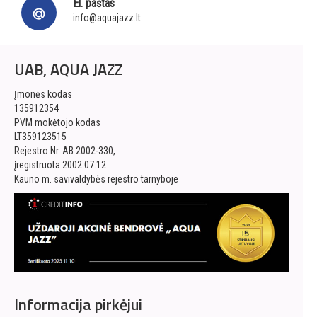
El. paštas
info@aquajazz.lt
UAB, AQUA JAZZ
Įmonės kodas
135912354
PVM mokėtojo kodas
LT359123515
Rejestro Nr. AB 2002-330,
įregistruota 2002.07.12
Kauno m. savivaldybės rejestro tarnyboje
Informacija pirkėjui