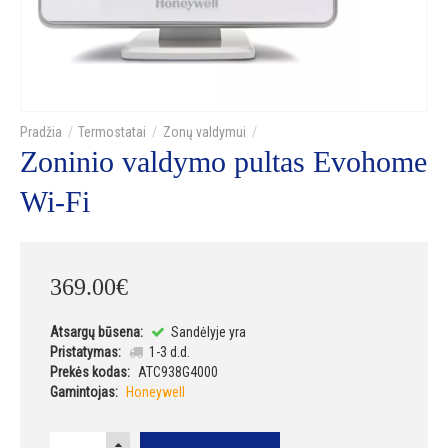
Termostatai
Zonų valdymui
Zoninio valdymo pultas Evohome
Wi-Fi
369
.
00
€
Atsargų būsena:
Sandėlyje yra
Pristatymas:
1-3 d.d.
Prekės kodas:
ATC938G4000
Gamintojas:
Honeywell