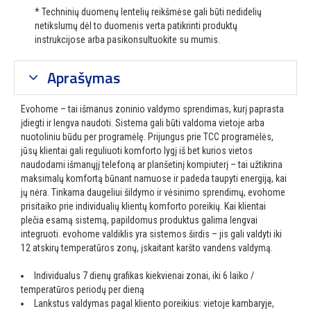
* Techninių duomenų lentelių reikšmėse gali būti nedidelių
netikslumų dėl to duomenis verta patikrinti produktų
instrukcijose arba pasikonsultuokite su mumis.
Aprašymas
Evohome – tai išmanus zoninio valdymo sprendimas, kurį paprasta
įdiegti ir lengva naudoti. Sistema gali būti valdoma vietoje arba
nuotoliniu būdu per programėlę. Prijungus prie TCC programėlės,
jūsų klientai gali reguliuoti komforto lygį iš bet kurios vietos
naudodami išmanųjį telefoną ar planšetinį kompiuterį – tai užtikrina
maksimalų komfortą būnant namuose ir padeda taupyti energiją, kai
jų nėra. Tinkama daugeliui šildymo ir vėsinimo sprendimų, evohome
prisitaiko prie individualių klientų komforto poreikių. Kai klientai
plečia esamą sistemą, papildomus produktus galima lengvai
integruoti. evohome valdiklis yra sistemos širdis – jis gali valdyti iki
12 atskirų temperatūros zonų, įskaitant karšto vandens valdymą.
Individualus 7 dienų grafikas kiekvienai zonai, iki 6 laiko /
temperatūros periodų per dieną
Lankstus valdymas pagal kliento poreikius: vietoje kambaryje,