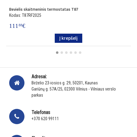
Bevielis skaitmeninis termostatas T87
P
Kodas: T87RF2025
K
111
€
3
88
Į krepšelį
Adresai:
Birželio 23-iosios g. 29, 50201, Kaunas
Gariūnų g. 57A/25, 02300 Vilnius - Vilniaus verslo
parkas
Telefonas
+370 620 99111