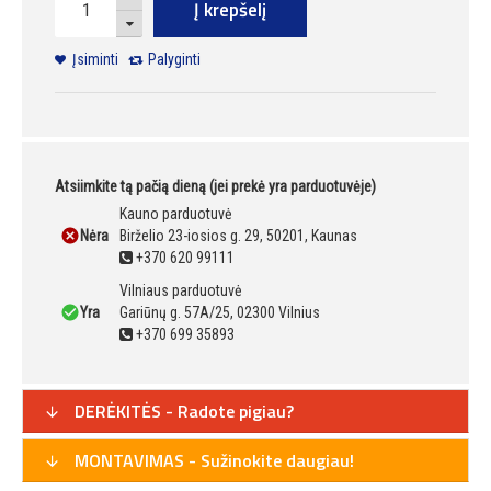
Į krepšelį
Įsiminti
Palyginti
Atsiimkite tą pačią dieną (jei prekė yra parduotuvėje)
Kauno parduotuvė
Nėra
Birželio 23-iosios g. 29, 50201, Kaunas
+370 620 99111
Vilniaus parduotuvė
Yra
Gariūnų g. 57A/25, 02300 Vilnius
+370 699 35893
DERĖKITĖS - Radote pigiau?
MONTAVIMAS - Sužinokite daugiau!