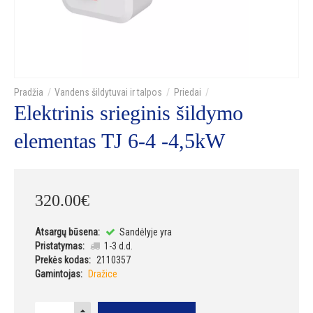
Vandens šildytuvai ir talpos
Priedai
Elektrinis srieginis šildymo
elementas TJ 6-4 -4,5kW
320
.
00
€
Atsargų būsena:
Sandėlyje yra
Pristatymas:
1-3 d.d.
Prekės kodas:
2110357
Gamintojas:
Dražice