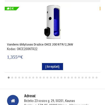
0 €
-3
Vandens šildytuvas Dražice OKCE 200 NTR/2,2kW
A
Kodas: OKCE200NTR22
K
1,355
€
2
00
Į krepšelį
Adresai:
Birželio 23-iosios g. 29, 50201, Kaunas