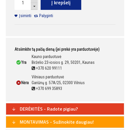
Į krepšelį
Įsiminti
Palyginti
Atsiimkite tą pačią dieną (jei prekė yra parduotuvėje)
Kauno parduotuvė
Yra
Birželio 23-iosios g. 29, 50201, Kaunas
+370 620 99111
Vilniaus parduotuvė
Nėra
Gariūnų g. 57A/25, 02300 Vilnius
+370 699 35893
DERĖKITĖS - Radote pigiau?
MONTAVIMAS - Sužinokite daugiau!