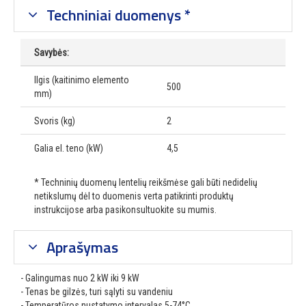
Techniniai duomenys *
Savybės:
Ilgis (kaitinimo elemento
500
mm)
Svoris (kg)
2
Galia el. teno (kW)
4,5
* Techninių duomenų lentelių reikšmėse gali būti nedidelių
netikslumų dėl to duomenis verta patikrinti produktų
instrukcijose arba pasikonsultuokite su mumis.
Aprašymas
- Galingumas nuo 2 kW iki 9 kW
- Tenas be gilzės, turi sąlyti su vandeniu
- Temperatūros nustatymo intervalas 5-74°C