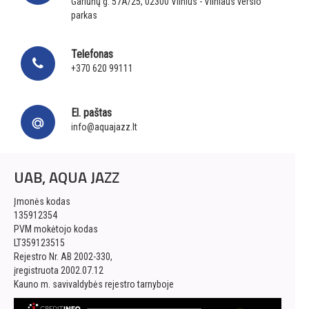
Gariūnų g. 57A/25, 02300 Vilnius - Vilniaus verslo
parkas
Telefonas
+370 620 99111
El. paštas
info@aquajazz.lt
UAB, AQUA JAZZ
Įmonės kodas
135912354
PVM mokėtojo kodas
LT359123515
Rejestro Nr. AB 2002-330,
įregistruota 2002.07.12
Kauno m. savivaldybės rejestro tarnyboje