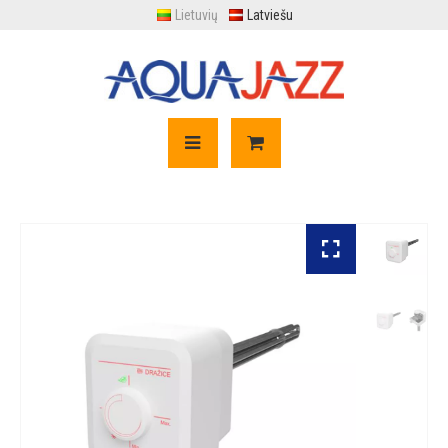
Lietuvių
Latviešu