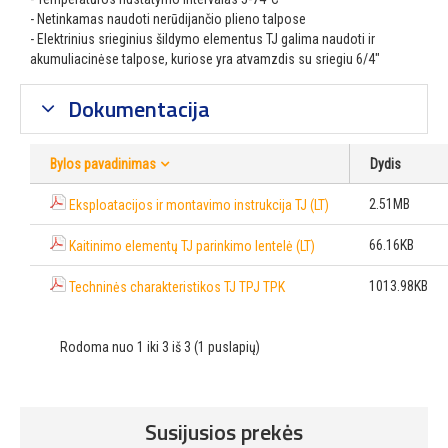
- Netinkamas naudoti nerūdijančio plieno talpose
- Elektrinius srieginius šildymo elementus TJ galima naudoti ir
akumuliacinėse talpose, kuriose yra atvamzdis su sriegiu 6/4"
Dokumentacija
Bylos pavadinimas
Dydis
2.51MB
Eksploatacijos ir montavimo instrukcija TJ (LT)
66.16KB
Kaitinimo elementų TJ parinkimo lentelė (LT)
1013.98KB
Techninės charakteristikos TJ TPJ TPK
Rodoma nuo 1 iki 3 iš 3 (1 puslapių)
Susijusios prekės