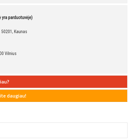
kė yra parduotuvėje)
9, 50201, Kaunas
00 Vilnius
iau?
te daugiau!