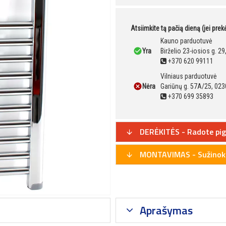
Atsiimkite tą pačią dieną (jei pre
Kauno parduotuvė
Yra
Birželio 23-iosios g. 2
+370 620 99111
Vilniaus parduotuvė
Nėra
Gariūnų g. 57A/25, 023
+370 699 35893
DERĖKITĖS - Radote pig
MONTAVIMAS - Sužinoki
Aprašymas