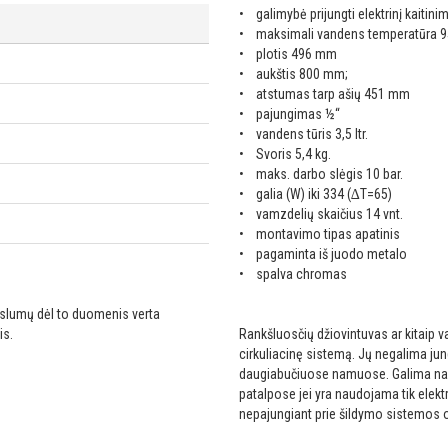
• galimybė prijungti elektrinį kaitin
• maksimali vandens temperatūra 9
• plotis 496 mm
• aukštis 800 mm;
• atstumas tarp ašių 451 mm
• pajungimas ½“
• vandens tūris 3,5 ltr.
• Svoris 5,4 kg.
• maks. darbo slėgis 10 bar.
• galia (W) iki 334 (∆T=65)
• vamzdelių skaičius 14 vnt.
• montavimo tipas apatinis
• pagaminta iš juodo metalo
• spalva chromas
ikslumų dėl to duomenis verta
is.
Rankšluosčių džiovintuvas ar kitaip v
cirkuliacinę sistemą. Jų negalima jung
daugiabučiuose namuose. Galima nau
patalpose jei yra naudojama tik elektr
nepajungiant prie šildymo sistemos