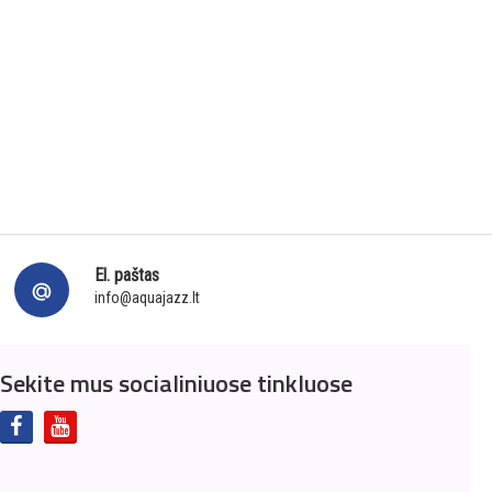
El. paštas
info@aquajazz.lt
Sekite mus socialiniuose tinkluose