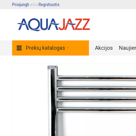
Prisijungti
arba
Registruotis
.
Prekių katalogas
Akcijos
Naujie