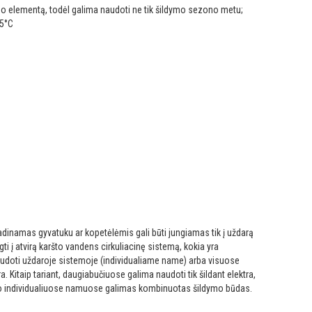
imo elementą, todėl galima naudoti ne tik šildymo sezono metu;
5°C
adinamas gyvatuku ar kopetėlėmis gali būti jungiamas tik į uždarą
ti į atvirą karšto vandens cirkuliacinę sistemą, kokia yra
doti uždaroje sistemoje (individualiame name) arba visuose
a. Kitaip tariant, daugiabučiuose galima naudoti tik šildant elektra,
 o individualiuose namuose galimas kombinuotas šildymo būdas.