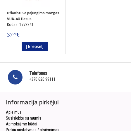
Džiovintuvo pajungimo mazgas
VUA-40 tiesus
Kodas: 1778341
37
€
20
Į krepšelį
Telefonas
+370 620 99111
Informacija pirkėjui
Apie mus
Susisiekite su mumis
Apmokėjimo būdai
Prekių pristatymas / atsiėmimas