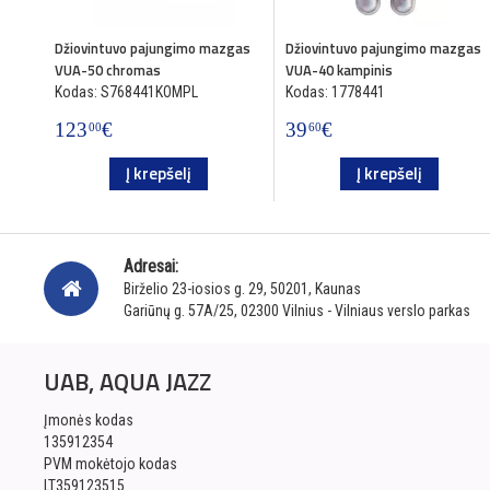
Džiovintuvo pajungimo mazgas
Džiovintuvo pajungimo mazgas
VUA-50 chromas
VUA-40 kampinis
Kodas: S768441KOMPL
Kodas: 1778441
123
€
39
€
00
60
Į krepšelį
Į krepšelį
Adresai:
Birželio 23-iosios g. 29, 50201, Kaunas
Gariūnų g. 57A/25, 02300 Vilnius - Vilniaus verslo parkas
UAB, AQUA JAZZ
Įmonės kodas
135912354
PVM mokėtojo kodas
LT359123515