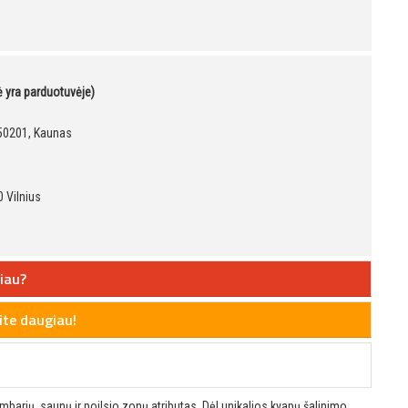
kė yra parduotuvėje)
, 50201, Kaunas
 Vilnius
iau?
te daugiau!
barių, saunų ir poilsio zonų atributas. Dėl unikalios kvapų šalinimo