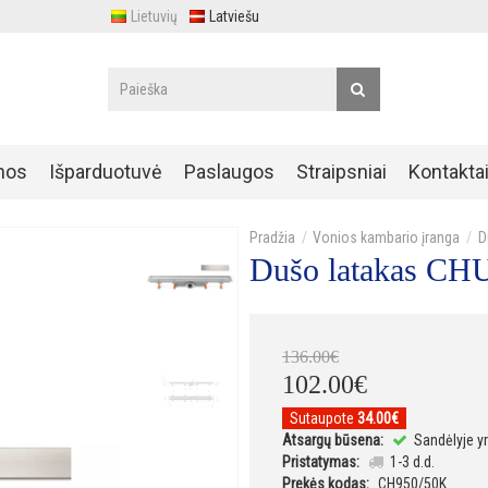
Lietuvių
Latviešu
nos
Išparduotuvė
Paslaugos
Straipsniai
Kontakta
Vonios kambario įranga
D
Dušo latakas C
136
.
00
€
102
.
00
€
Sutaupote
34.00€
Atsargų būsena:
Sandėlyje y
Pristatymas:
1-3 d.d.
Prekės kodas:
CH950/50K