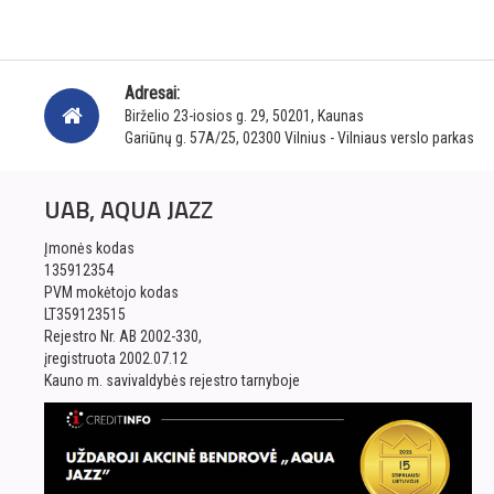
Adresai:
Birželio 23-iosios g. 29, 50201, Kaunas
Gariūnų g. 57A/25, 02300 Vilnius - Vilniaus verslo parkas
UAB, AQUA JAZZ
Įmonės kodas
135912354
PVM mokėtojo kodas
LT359123515
Rejestro Nr. AB 2002-330,
įregistruota 2002.07.12
Kauno m. savivaldybės rejestro tarnyboje