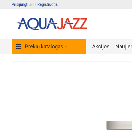
Prisijungti
arba
Registruotis
.
Prekių katalogas
Akcijos
Naujie