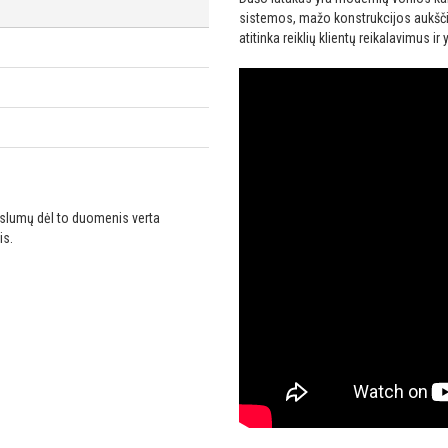
sistemos, mažo konstrukcijos aukščio
atitinka reiklių klientų reikalavimus 
ikslumų dėl to duomenis verta
is.