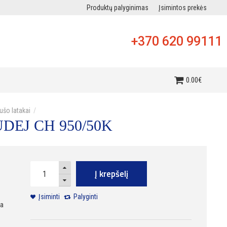
Produktų palyginimas
Įsimintos prekės
+370 620 99111
i
0
.
00
€
ušo latakai
HUDEJ CH 950/50K
Į krepšelį
Įsiminti
Palyginti
ra