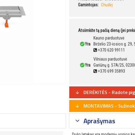
Gamintojas:
Chudej
Atsiimkite tą pačią dieną (jei pre
Kauno parduotuvė
Yra
Birželio 23-iosios g. 29
+370 620 99111
Vilniaus parduotuvė
Yra
Gariūnų g. 57A/25, 02300
+370 699 35893
DERĖKITĖS - Radote pig
MONTAVIMAS - Sužinoki
Aprašymas
Dušo latakas yra modernių vonios kam