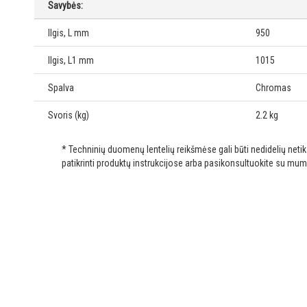
Savybės:
Ilgis, L mm
950
Ilgis, L1 mm
1015
Spalva
Chromas
Svoris (kg)
2.2 kg
* Techninių duomenų lentelių reikšmėse gali būti nedidelių net
patikrinti produktų instrukcijose arba pasikonsultuokite su mum