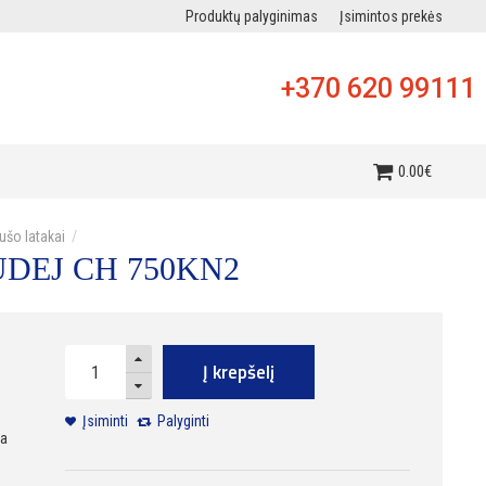
Produktų palyginimas
Įsimintos prekės
+370 620 99111
i
0
.
00
€
ušo latakai
HUDEJ CH 750KN2
Į krepšelį
Įsiminti
Palyginti
ra