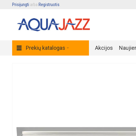
Prisijungti
arba
Registruotis
.
Prekių katalogas
Akcijos
Naujie