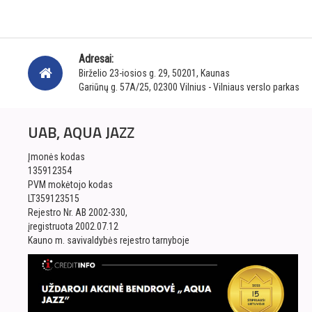
Adresai:
Birželio 23-iosios g. 29, 50201, Kaunas
Gariūnų g. 57A/25, 02300 Vilnius - Vilniaus verslo parkas
UAB, AQUA JAZZ
Įmonės kodas
135912354
PVM mokėtojo kodas
LT359123515
Rejestro Nr. AB 2002-330,
įregistruota 2002.07.12
Kauno m. savivaldybės rejestro tarnyboje