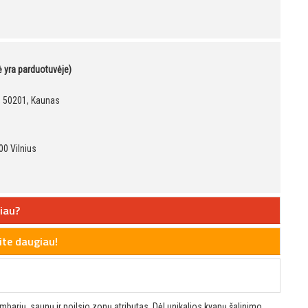
kė yra parduotuvėje)
9, 50201, Kaunas
00 Vilnius
iau?
te daugiau!
barių, saunų ir poilsio zonų atributas. Dėl unikalios kvapų šalinimo