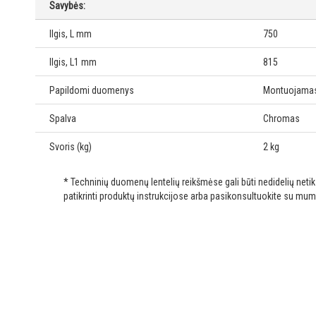
Savybės:
Ilgis, L mm
750
Ilgis, L1 mm
815
Papildomi duomenys
Montuojamas
Spalva
Chromas
Svoris (kg)
2 kg
* Techninių duomenų lentelių reikšmėse gali būti nedidelių net
patikrinti produktų instrukcijose arba pasikonsultuokite su mum