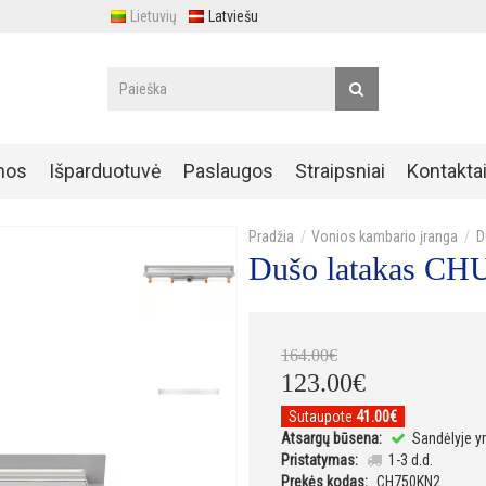
Lietuvių
Latviešu
nos
Išparduotuvė
Paslaugos
Straipsniai
Kontakta
Vonios kambario įranga
D
Dušo latakas C
164
.
00
€
123
.
00
€
Sutaupote
41.00€
Atsargų būsena:
Sandėlyje y
Pristatymas:
1-3 d.d.
Prekės kodas:
CH750KN2