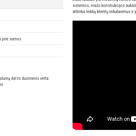
sistemos, mažo konstrukcijos aukščio
atitinka reiklių klientų reikalavimus 
 prie sienos
ikslumų dėl to duomenis verta
is.