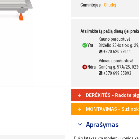
Gamintojas:
Chudej
Atsiimkite tą pačią dieną (jei pre
Kauno parduotuvė
Yra
Birželio 23-iosios g. 2
+370 620 99111
Vilniaus parduotuvė
Nėra
Gariūnų g. 57A/25, 023
+370 699 35893
DERĖKITĖS - Radote pig
MONTAVIMAS - Sužinoki
Aprašymas
Dušo latakas yra modernių vonios kam