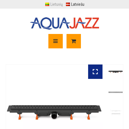
Lietuvių
Latviešu