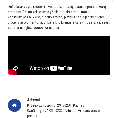
Dušo latakas yra modernių vonios kambarių, saunų ir poilsio zonų
atributas. Dėl unikalios kvapų šalinimo sistemos, mažo
konstrukcijos aukščio, didelio srauto, plataus nerūdijančio plieno
grotelių asortimento, atitinka reiklių klientų reikalavimus ir yra idealus
sprendimas jūsų vonios kambariui.
Adresai:
Birželio 23-iosios g. 29, 50201, Kaunas
Gariūnų g. 57A/25, 02300 Vilnius - Vilniaus verslo
parkas