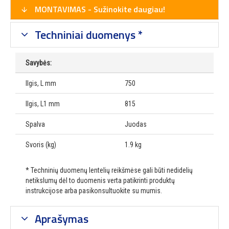
MONTAVIMAS - Sužinokite daugiau!
Techniniai duomenys *
Savybės:
Ilgis, L mm
750
Ilgis, L1 mm
815
Spalva
Juodas
Svoris (kg)
1.9 kg
* Techninių duomenų lentelių reikšmėse gali būti nedidelių
netikslumų dėl to duomenis verta patikrinti produktų
instrukcijose arba pasikonsultuokite su mumis.
Aprašymas