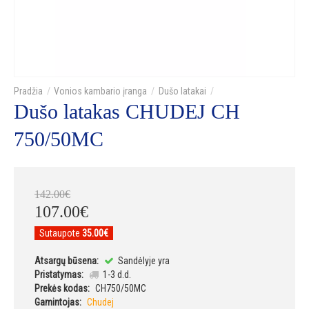
Vonios kambario įranga
Dušo latakai
Dušo latakas CHUDEJ CH
750/50MC
142
.
00
€
107
.
00
€
Sutaupote
35.00€
Atsargų būsena:
Sandėlyje yra
Pristatymas:
1-3 d.d.
Prekės kodas:
CH750/50MC
Gamintojas:
Chudej