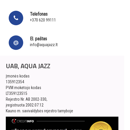
Telefonas
+370 620 99111
El. paštas
info@aquajazz.lt
UAB, AQUA JAZZ
Įmonės kodas
135912354
PVM mokėtojo kodas
LT359123515
Rejestro Nr. AB 2002-330,
įregistruota 2002.07.12
Kauno m. savivaldybės rejestro tarnyboje