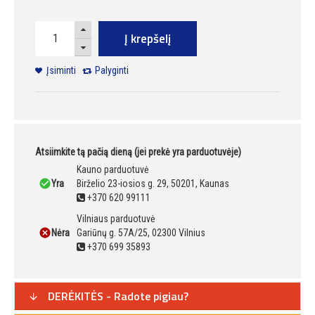
Į krepšelį
Įsiminti
Palyginti
Atsiimkite tą pačią dieną (jei prekė yra parduotuvėje)
Kauno parduotuvė
Yra
Birželio 23-iosios g. 29, 50201, Kaunas
+370 620 99111
Vilniaus parduotuvė
Nėra
Gariūnų g. 57A/25, 02300 Vilnius
+370 699 35893
DERĖKITĖS - Radote pigiau?