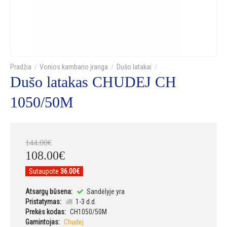
Vonios kambario įranga
Dušo latakai
Dušo latakas CHUDEJ CH
1050/50M
144
.
00
€
108
.
00
€
Sutaupote
36.00€
Atsargų būsena:
Sandėlyje yra
Pristatymas:
1-3 d.d.
Prekės kodas:
CH1050/50M
Gamintojas:
Chudej