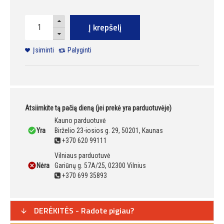
Į krepšelį
Įsiminti
Palyginti
Atsiimkite tą pačią dieną (jei prekė yra parduotuvėje)
Kauno parduotuvė
Yra
Birželio 23-iosios g. 29, 50201, Kaunas
+370 620 99111
Vilniaus parduotuvė
Nėra
Gariūnų g. 57A/25, 02300 Vilnius
+370 699 35893
DERĖKITĖS - Radote pigiau?