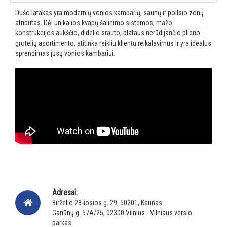
Dušo latakas yra modernių vonios kambarių, saunų ir poilsio zonų
atributas. Dėl unikalios kvapų šalinimo sistemos, mažo
konstrukcijos aukščio, didelio srauto, plataus nerūdijančio plieno
grotelių asortimento, atitinka reiklių klientų reikalavimus ir yra idealus
sprendimas jūsų vonios kambariui.
Adresai:
Birželio 23-iosios g. 29, 50201, Kaunas
Gariūnų g. 57A/25, 02300 Vilnius - Vilniaus verslo
parkas