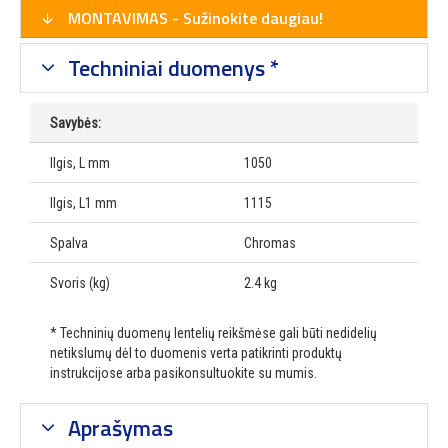
MONTAVIMAS - Sužinokite daugiau!
Techniniai duomenys *
Savybės:
Ilgis, L mm
1050
Ilgis, L1 mm
1115
Spalva
Chromas
Svoris (kg)
2.4 kg
* Techninių duomenų lentelių reikšmėse gali būti nedidelių
netikslumų dėl to duomenis verta patikrinti produktų
instrukcijose arba pasikonsultuokite su mumis.
Aprašymas