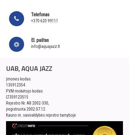
Telefonas
+370 620 99111
El. paštas
info@aquajazz.lt
UAB, AQUA JAZZ
Įmonės kodas
135912354
PVM mokėtojo kodas
LT359123515
Rejestro Nr. AB 2002-330,
įregistruota 2002.07.12
Kauno m. savivaldybės rejestro tarnyboje