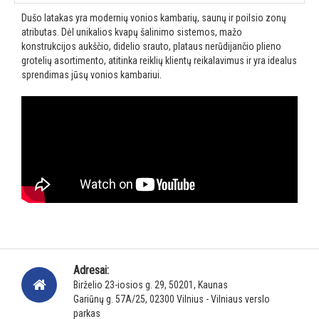
Dušo latakas yra modernių vonios kambarių, saunų ir poilsio zonų
atributas. Dėl unikalios kvapų šalinimo sistemos, mažo
konstrukcijos aukščio, didelio srauto, plataus nerūdijančio plieno
grotelių asortimento, atitinka reiklių klientų reikalavimus ir yra idealus
sprendimas jūsų vonios kambariui.
Adresai:
Birželio 23-iosios g. 29, 50201, Kaunas
Gariūnų g. 57A/25, 02300 Vilnius - Vilniaus verslo
parkas