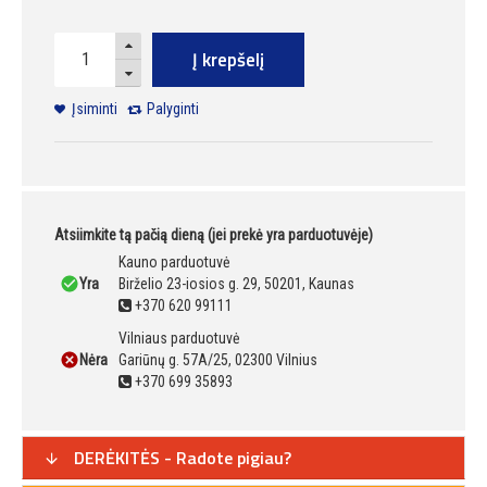
Į krepšelį
Įsiminti
Palyginti
Atsiimkite tą pačią dieną (jei prekė yra parduotuvėje)
Kauno parduotuvė
Yra
Birželio 23-iosios g. 29, 50201, Kaunas
+370 620 99111
Vilniaus parduotuvė
Nėra
Gariūnų g. 57A/25, 02300 Vilnius
+370 699 35893
DERĖKITĖS - Radote pigiau?