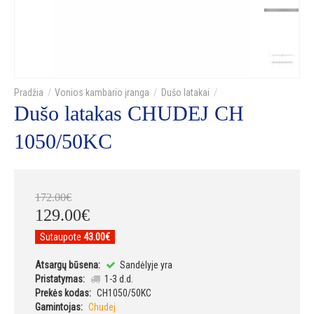
Vonios kambario įranga
Dušo latakai
Dušo latakas CHUDEJ CH
1050/50KC
172
.
00
€
129
.
00
€
Sutaupote
43.00€
Atsargų būsena:
Sandėlyje yra
Pristatymas:
1-3 d.d.
Prekės kodas:
CH1050/50KC
Gamintojas:
Chudej