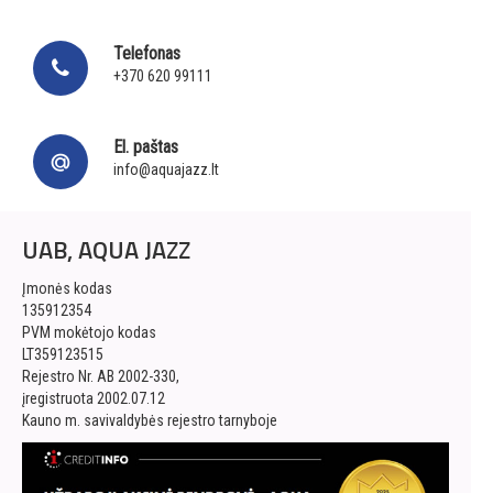
Telefonas
+370 620 99111
El. paštas
info@aquajazz.lt
UAB, AQUA JAZZ
Įmonės kodas
135912354
PVM mokėtojo kodas
LT359123515
Rejestro Nr. AB 2002-330,
įregistruota 2002.07.12
Kauno m. savivaldybės rejestro tarnyboje