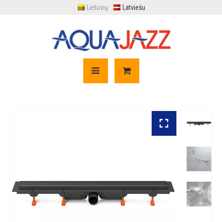
Lietuvių
Latviešu