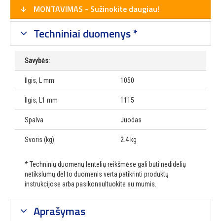
MONTAVIMAS - Sužinokite daugiau!
Techniniai duomenys *
Savybės:
Ilgis, L mm
1050
Ilgis, L1 mm
1115
Spalva
Juodas
Svoris (kg)
2.4 kg
* Techninių duomenų lentelių reikšmėse gali būti nedidelių
netikslumų dėl to duomenis verta patikrinti produktų
instrukcijose arba pasikonsultuokite su mumis.
Aprašymas