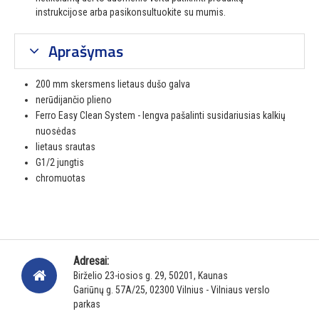
instrukcijose arba pasikonsultuokite su mumis.
Aprašymas
200 mm skersmens lietaus dušo galva
nerūdijančio plieno
Ferro Easy Clean System - lengva pašalinti susidariusias kalkių
nuosėdas
lietaus srautas
G1/2 jungtis
chromuotas
Adresai:
Birželio 23-iosios g. 29, 50201, Kaunas
Gariūnų g. 57A/25, 02300 Vilnius - Vilniaus verslo
parkas