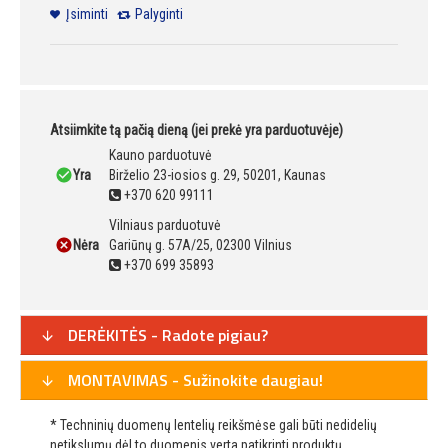
Įsiminti
Palyginti
Atsiimkite tą pačią dieną (jei prekė yra parduotuvėje)
Kauno parduotuvė
Yra
Birželio 23-iosios g. 29, 50201, Kaunas
+370 620 99111
Vilniaus parduotuvė
Nėra
Gariūnų g. 57A/25, 02300 Vilnius
+370 699 35893
DERĖKITĖS - Radote pigiau?
MONTAVIMAS - Sužinokite daugiau!
* Techninių duomenų lentelių reikšmėse gali būti nedidelių
netikslumų dėl to duomenis verta patikrinti produktų