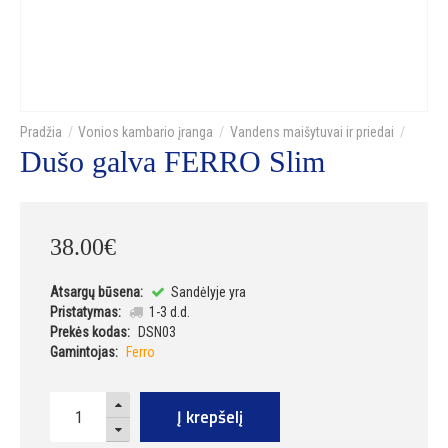
Vonios kambario įranga
Vandens maišytuvai ir priedai
Dušo galva FERRO Slim
38
.
00
€
Atsargų būsena:
Sandėlyje yra
Pristatymas:
1-3 d.d.
Prekės kodas:
DSN03
Gamintojas:
Ferro
Į krepšelį