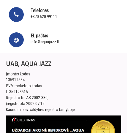
Telefonas
+370 620 99111
El. paštas
info@aquajazz.lt
UAB, AQUA JAZZ
Įmonės kodas
135912354
PVM mokėtojo kodas
LT359123515
Rejestro Nr. AB 2002-330,
įregistruota 2002.07.12
Kauno m. savivaldybės rejestro tarnyboje