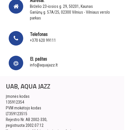
Adresai:
Birželio 23-iosios g. 29, 50201, Kaunas
Gariūnų g. 57A/25, 02300 Vilnius - Vilniaus verslo
parkas
Telefonas
+370 620 99111
El. paštas
info@aquajazz.lt
UAB, AQUA JAZZ
Įmonės kodas
135912354
PVM mokėtojo kodas
LT359123515
Rejestro Nr. AB 2002-330,
įregistruota 2002.07.12