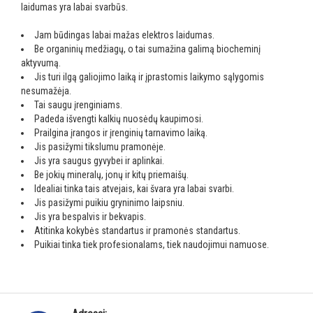
laidumas yra labai svarbūs.
Jam būdingas labai mažas elektros laidumas.
Be organinių medžiagų, o tai sumažina galimą biocheminį
aktyvumą.
Jis turi ilgą galiojimo laiką ir įprastomis laikymo sąlygomis
nesumažėja.
Tai saugu įrenginiams.
Padeda išvengti kalkių nuosėdų kaupimosi.
Prailgina įrangos ir įrenginių tarnavimo laiką.
Jis pasižymi tikslumu pramonėje.
Jis yra saugus gyvybei ir aplinkai.
Be jokių mineralų, jonų ir kitų priemaišų.
Idealiai tinka tais atvejais, kai švara yra labai svarbi.
Jis pasižymi puikiu gryninimo laipsniu.
Jis yra bespalvis ir bekvapis.
Atitinka kokybės standartus ir pramonės standartus.
Puikiai tinka tiek profesionalams, tiek naudojimui namuose.