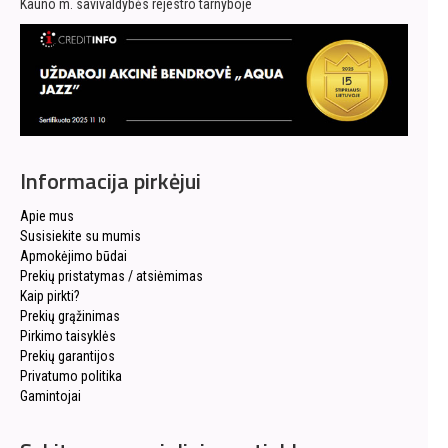
Kauno m. savivaldybės rejestro tarnyboje
Informacija pirkėjui
Apie mus
Susisiekite su mumis
Apmokėjimo būdai
Prekių pristatymas / atsiėmimas
Kaip pirkti?
Prekių grąžinimas
Pirkimo taisyklės
Prekių garantijos
Privatumo politika
Gamintojai