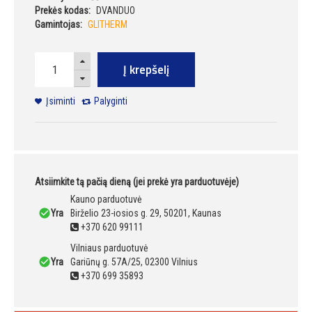
Prekės kodas:
DVANDUO
Gamintojas:
GLITHERM
Į krepšelį
Įsiminti
Palyginti
Atsiimkite tą pačią dieną (jei prekė yra parduotuvėje)
Kauno parduotuvė
Yra
Birželio 23-iosios g. 29, 50201, Kaunas
+370 620 99111
Vilniaus parduotuvė
Yra
Gariūnų g. 57A/25, 02300 Vilnius
+370 699 35893