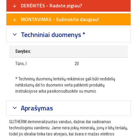
DERĖKITĖS - Radote pigiau?
MONTAVIMAS - Sužinokite daugiau!
Techniniai duomenys *
Savybės:
Tūris, l
20
* Techninių duomenų lentelių reikšmėse gali būti nedidelių
netikslumų dėl to duomenis verta patikrinti produktų
instrukcijose arba pasikonsultuokite su mumis.
Aprašymas
GLITHERM demineralizuotas vanduo, dažnai dar vadinamas
technologiniu vandeniu. Jame nėra jokių mineralų, jonų ir kitų teršalų,
todėl jis idealiai tinka tais atvejais, kai švara ir mažas elektros