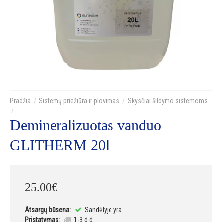
Sistemų priežiūra ir plovimas
Skysčiai šildymo sistemoms
Demineralizuotas vanduo
GLITHERM 20l
25
.
00
€
Atsargų būsena:
Sandėlyje yra
Pristatymas:
1-3 d.d.