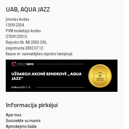
UAB, AQUA JAZZ
Įmonės kodas
135912354
PVM mokėtojo kodas
LT359123515
Rejestro Nr. AB 2002-330,
įregistruota 2002.07.12
Kauno m. savivaldybės rejestro tarnyboje
Informacija pirkėjui
Apie mus
Susisiekite su mumis
Apmokėjimo būdai