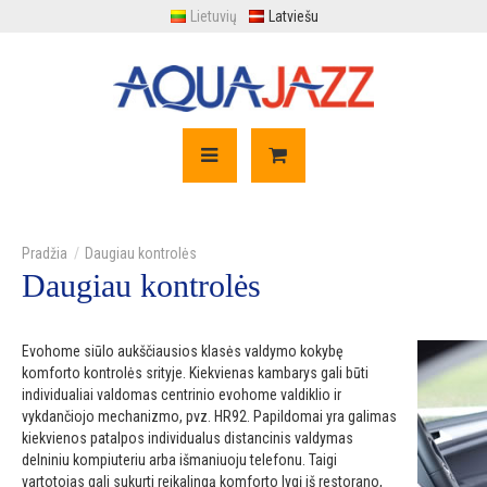
Lietuvių
Latviešu
Daugiau kontrolės
Daugiau kontrolės
Evohome siūlo aukščiausios klasės valdymo kokybę
komforto kontrolės srityje. Kiekvienas kambarys gali būti
individualiai valdomas centrinio evohome valdiklio ir
vykdančiojo mechanizmo, pvz. HR92. Papildomai yra galimas
kiekvienos patalpos individualus distancinis valdymas
delniniu kompiuteriu arba išmaniuoju telefonu. Taigi
vartotojas gali sukurti reikalingą komforto lygį iš restorano,