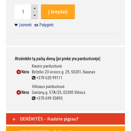
Į krepšelį
Įsiminti
Palyginti
Atsiimkite tą pačią dieną (jei prekė yra parduotuvėje)
Kauno parduotuvė
Nėra
Birželio 23-iosios g. 29, 50201, Kaunas
+370 620 99111
Vilniaus parduotuvė
Nėra
Gariūnų g. 57A/25, 02300 Vilnius
+370 699 35893
DERĖKITĖS - Radote pigiau?