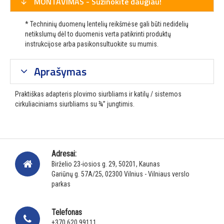
MONTAVIMAS - Sužinokite daugiau!
* Techninių duomenų lentelių reikšmėse gali būti nedidelių
netikslumų dėl to duomenis verta patikrinti produktų
instrukcijose arba pasikonsultuokite su mumis.
Aprašymas
Praktiškas adapteris plovimo siurbliams ir katilų / sistemos
cirkuliaciniams siurbliams su ¾” jungtimis.
Adresai:
Birželio 23-iosios g. 29, 50201, Kaunas
Gariūnų g. 57A/25, 02300 Vilnius - Vilniaus verslo
parkas
Telefonas
+370 620 99111