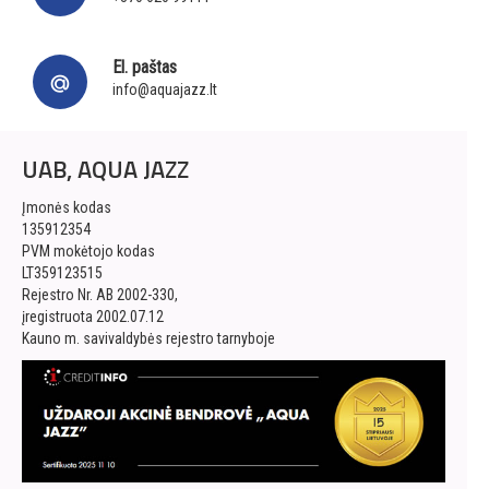
El. paštas
info@aquajazz.lt
UAB, AQUA JAZZ
Įmonės kodas
135912354
PVM mokėtojo kodas
LT359123515
Rejestro Nr. AB 2002-330,
įregistruota 2002.07.12
Kauno m. savivaldybės rejestro tarnyboje