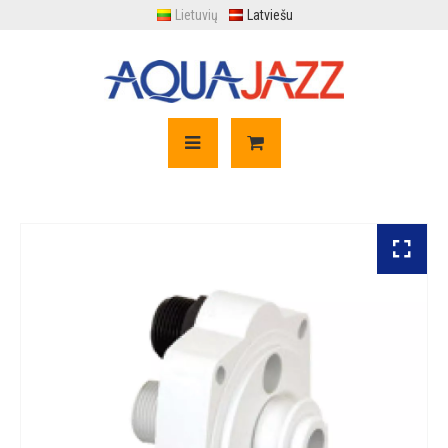
Lietuvių
Latviešu