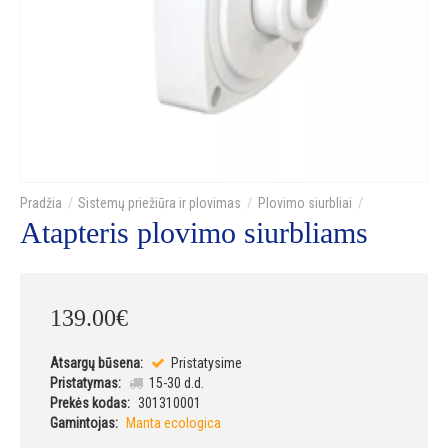
Sistemų priežiūra ir plovimas
Plovimo siurbliai
Atapteris plovimo siurbliams
139
.
00
€
Atsargų būsena:
Pristatysime
Pristatymas:
15-30 d.d.
Prekės kodas:
301310001
Gamintojas:
Manta ecologica