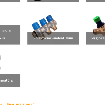
siurbliai
kiui
Kolektoriai vandentiekiui
Slėgio re
armatūra
as
Prekių palyginimas (0)