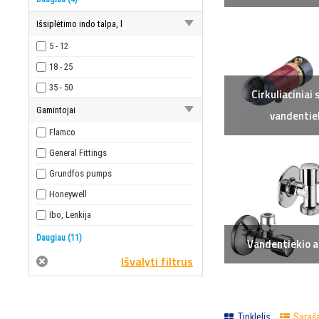
Slėgio redukciniai vožtuvai
Išsiplėtimo indo talpa, l
Termostatiniai pamaišymo vožtuvai
5 - 12
Vandentiekio armatūra
18 - 25
35 - 50
Cirkuliaciniai 
Gamintojai
vandentie
Flamco
General Fittings
Grundfos pumps
Honeywell
Ibo, Lenkija
Keletas gamintojų 3
Daugiau (11)
Vandentiekio 
KSB
Manta ecologica
Pribus
Tinklelis
Sąraš
Regulus