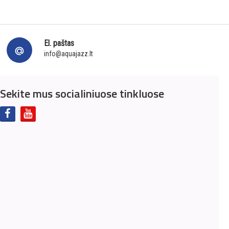
El. paštas
info@aquajazz.lt
Sekite mus socialiniuose tinkluose