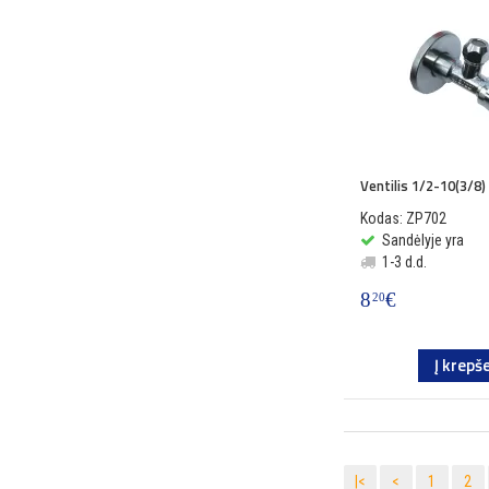
Ventilis 1/2-10(3/8) 
Kodas: ZP702
Sandėlyje yra
1-3 d.d.
8
€
20
Į krepše
|<
<
1
2