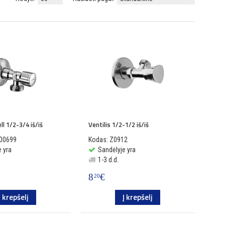
ll 1/2-3/4 iš/iš
Ventilis 1/2-1/2 iš/iš
000699
Kodas: Z0912
 yra
Sandėlyje yra
1-3 d.d.
8
€
20
Į krepšelį
Į krepšelį