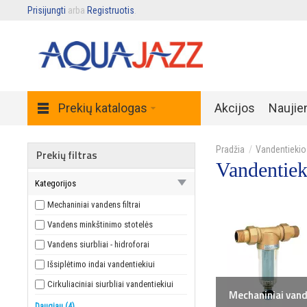
Prisijungti
arba
Registruotis
.
Prekių katalogas
Akcijos
Naujie
Vandentiekio
Prekių filtras
Vandentiek
Kategorijos
Mechaniniai vandens filtrai
Vandens minkštinimo stotelės
Vandens siurbliai - hidroforai
Išsiplėtimo indai vandentiekiui
Cirkuliaciniai siurbliai vandentiekiui
Mechaniniai vand
Kolektoriai vandentiekiui
Daugiau (4)