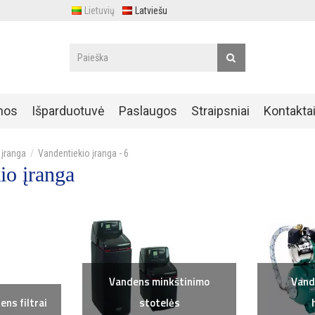
Lietuvių
Latviešu
nos
Išparduotuvė
Paslaugos
Straipsniai
Kontakta
 įranga
Vandentiekio įranga - 6
io įranga
Vandens minkštinimo
Vande
ens filtrai
stotelės