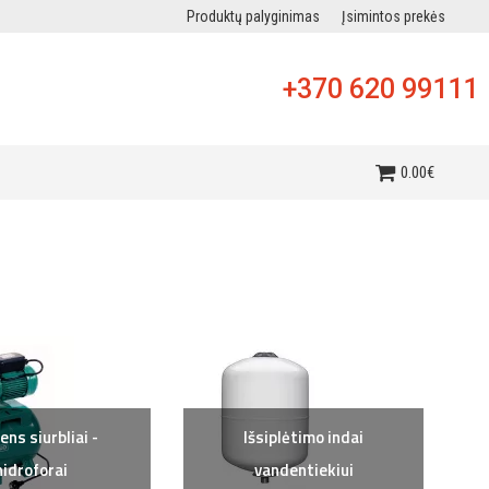
Produktų palyginimas
Įsimintos prekės
+370 620 99111
i
0
.
00
€
ns siurbliai -
Išsiplėtimo indai
hidroforai
vandentiekiui