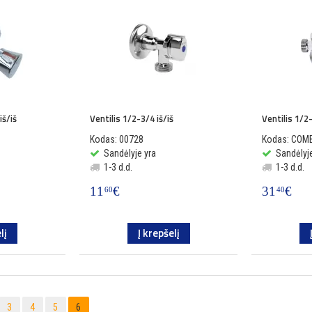
iš/iš
Ventilis 1/2-3/4 iš/iš
Ventilis 1/2
Kodas: 00728
Kodas: CO
Sandėlyje yra
Sandėlyje
1-3 d.d.
1-3 d.d.
11
€
31
€
60
40
lį
Į krepšelį
3
4
5
6