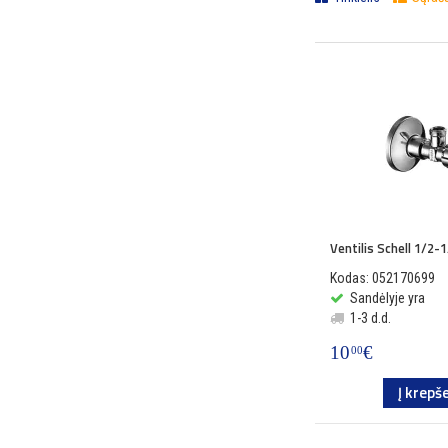
Resideo Braukmann
Schell
Varem
W-Line
Wilo
Dražice
Ventilis Schell 1/2-1
Kodas: 052170699
Sandėlyje yra
1-3 d.d.
10
€
00
Į krepše