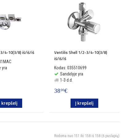
-3/4-10(3/8) iš/iš/iš
Ventilis Shell 1/2-3/4-10(3/8)
iš/iš/iš
MB1MAC
 yra
Kodas: 035510699
Sandėlyje yra
1-3 d.d.
38
€
00
Į krepšelį
Į krepšelį
Rodoma nuo 151 iki 158 iš 158 (6 puslapių)