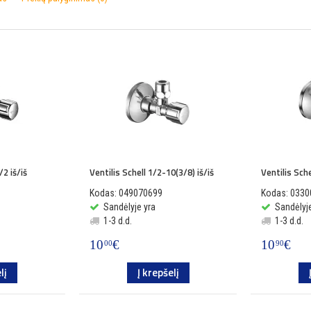
/2 iš/iš
Ventilis Schell 1/2-10(3/8) iš/iš
Ventilis Sche
Kodas: 049070699
Kodas: 033
Sandėlyje yra
Sandėlyje
1-3 d.d.
1-3 d.d.
10
€
10
€
00
90
lį
Į krepšelį