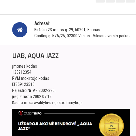
Adresai:
Birželio 23-iosios g. 29, 50201, Kaunas
Gariūnų g. 57A/25, 02300 Vilnius - Vilniaus verslo parkas
UAB, AQUA JAZZ
Įmonės kodas
135912354
PVM mokėtojo kodas
LT359123515
Rejestro Nr. AB 2002-330,
įregistruota 2002.07.12
Kauno m. savivaldybės rejestro tarnyboje