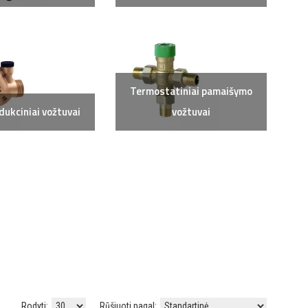
Termostatiniai pamaišymo
dukciniai vožtuvai
vožtuvai
Rodyti:
Rūšiuoti pagal: